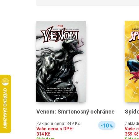
Spid
Venom: Smrtonosný ochránce
Základ
Základní cena:
349 Kč
-10
%
Vaše c
Vaše cena s DPH:
359
Kč
314
Kč