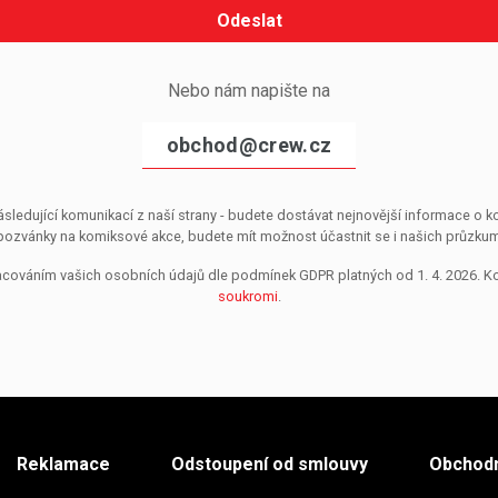
Odeslat
Nebo nám napište na
obchod@crew.cz
sledující komunikací z naší strany - budete dostávat nejnovější informace o
pozvánky na komiksové akce, budete mít možnost účastnit se i našich průzkumů, 
pracováním vašich osobních údajů dle podmínek GDPR platných od 1. 4. 2026. 
soukromi
.
Reklamace
Odstoupení od smlouvy
Obchodn