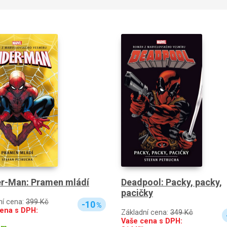
er-Man: Pramen mládí
Deadpool: Packy, packy,
pacičky
ní cena:
399 Kč
-10
%
ena s DPH:
Základní cena:
349 Kč
Vaše cena s DPH: