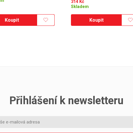
em
314
Kč
Skladem
Koupit
Koupit
Přihlášení k newsletteru