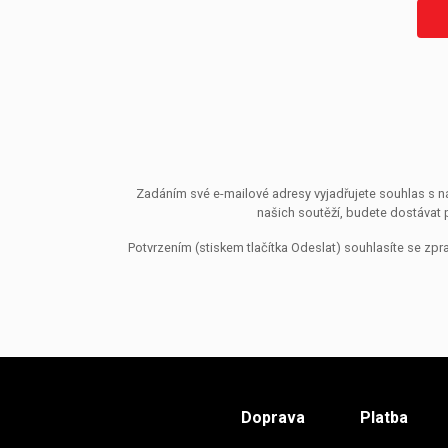
Zadáním své e-mailové adresy vyjadřujete souhlas s ná
našich soutěží, budete dostávat 
Potvrzením (stiskem tlačítka Odeslat) souhlasíte se z
Doprava
Platba