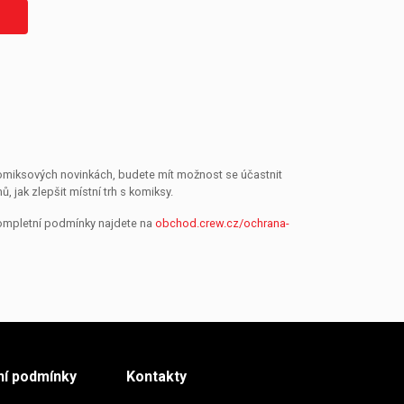
 komiksových novinkách, budete mít možnost se účastnit
jak zlepšit místní trh s komiksy.
Kompletní podmínky najdete na
obchod.crew.cz/ochrana-
í podmínky
Kontakty