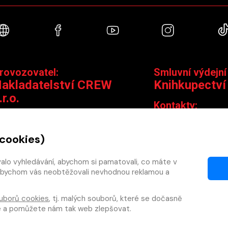
Webové stránky
Facebook
YouTube
Instagra
rovozovatel:
Smluvní výdejní
akladatelství CREW
Knihkupectví
.r.o.
Kontakty:
ontakty:
Jungmannova 14,
Čáslavská 15/1793, 130 00 Praha 3
knihy@krakatit.cz
 cookies)
obchod@crew.cz
+420 731 487 88
+420 603 580 756
valo vyhledávání, abychom si pamatovali, co máte v
Otevírací doba:
y, abychom vás neobtěžovali nevhodnou reklamou a
PO–PÁ
9:30–18:30
SO
10:00–13:0
uborů cookies
, tj. malých souborů, které se dočasně
NE
ZAVŘENO
te a pomůžete nám tak web zlepšovat.