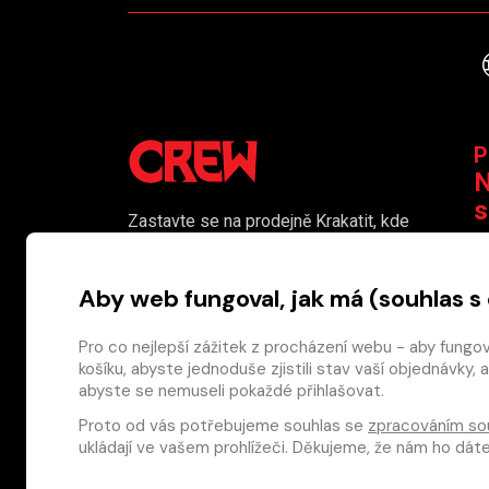
P
N
s
Zastavte se na prodejně Krakatit, kde
vám naši kolegové rádi poradí či
K
pomohou s výběrem toho pravého
Aby web fungoval, jak má (souhlas s
komiksu.
Prodejna je i naším smluvním výdejním
Pro co nejlepší zážitek z procházení webu - aby fungo
košíku, abyste jednoduše zjistili stav vaší objednávk
místem pro osobní odběr objednaného
abyste se nemuseli pokaždé přihlašovat.
zboží.
Proto od vás potřebujeme souhlas se
zpracováním so
Nakladatelství CREW s.r.o. © 2026
ukládají ve vašem prohlížeči. Děkujeme, že nám ho dá