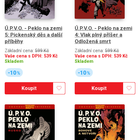
Ú.P.V.O. - Peklo na zemi
Ú.P.V.O. - Peklo na zemi
5: Pickenský děs a další
4: Vlak plný příšer a
příběhy
Odložená smrt
Základní cena:
599 Kč
Základní cena:
599 Kč
Vaše cena s DPH:
539
Kč
Vaše cena s DPH:
539
Kč
Skladem
Skladem
-10
-10
%
%
Koupit
Koupit