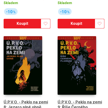
Skladem
Skladem
-10
-10
%
%
Koupit
Koupit
Ú.P.V.O. - Peklo na zemi
Ú.P.V.O. - Peklo na zemi
8: Jezero plné ohně
9: Říše Černého