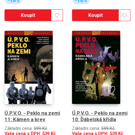
-10
-10
%
%
Koupit
Koupit
Ú.P.V.O. - Peklo na zemi
Ú.P.V.O. - Peklo na zemi
11: Kámen a krev
10: Ďábelská křídla
Základní cena:
599 Kč
Základní cena:
599 Kč
Vaše cena s DPH:
539
Kč
Vaše cena s DPH:
539
Kč