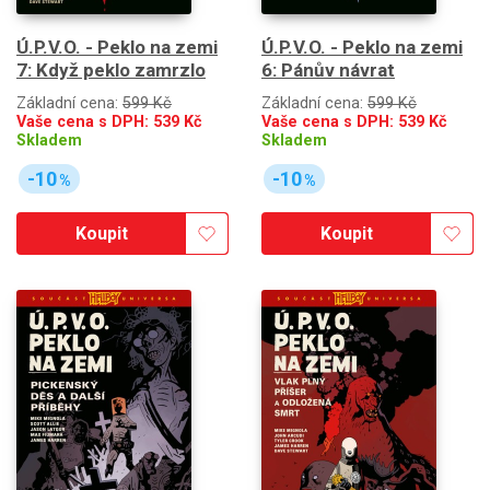
Ú.P.V.O. - Peklo na zemi
Ú.P.V.O. - Peklo na zemi
7: Když peklo zamrzlo
6: Pánův návrat
Základní cena:
599 Kč
Základní cena:
599 Kč
Vaše cena s DPH:
539
Kč
Vaše cena s DPH:
539
Kč
Skladem
Skladem
-10
-10
%
%
Koupit
Koupit