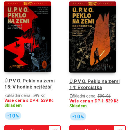
Ú.P.V.O. Peklo na zemi
Ú.P.V.O. Peklo na zemi
15: V hodině nejtěžší
14: Exorcistka
Základní cena:
599 Kč
Základní cena:
599 Kč
Vaše cena s DPH:
539
Kč
Vaše cena s DPH:
539
Kč
Skladem
Skladem
-10
-10
%
%