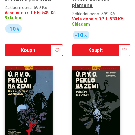
plamene
Základní cena:
599 Kč
Vaše cena s DPH:
539
Kč
Základní cena:
599 Kč
Skladem
Vaše cena s DPH:
539
Kč
Skladem
-10
%
-10
%
Koupit
Koupit