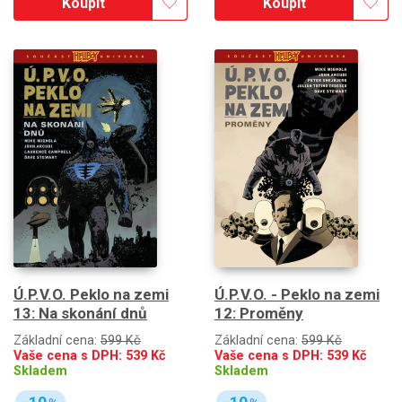
Koupit
Koupit
Ú.P.V.O. Peklo na zemi
Ú.P.V.O. - Peklo na zemi
13: Na skonání dnů
12: Proměny
Základní cena:
599 Kč
Základní cena:
599 Kč
Vaše cena s DPH:
539
Kč
Vaše cena s DPH:
539
Kč
Skladem
Skladem