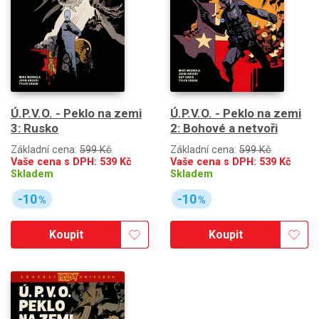
Ú.P.V.O. - Peklo na zemi
Ú.P.V.O. - Peklo na zemi
3: Rusko
2: Bohové a netvoři
Základní cena:
599 Kč
Základní cena:
599 Kč
Vaše cena s DPH:
539
Kč
Vaše cena s DPH:
539
Kč
Skladem
Skladem
-10
-10
%
%
Koupit
Koupit