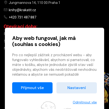
Jungmannova 14, 110 00 Praha 1
knihy@krakatit.cz
+420 731 487 887
Otevírací doba:
PO–PÁ
9:30–18:30
Aby web fungoval, jak má
SO
10:00–13:00
(souhlas s cookies)
NE
ZAVŘENO
Pro co nejlepší zážitek z procházení webu - aby
fungovalo vyhledávání, abychom si pamatovali, co
×
máte v košíku, abyste jednoduše zjistili stav vaší
objednávky, abychom vás neobtěžovali nevhodnou
Máte u nás již
reklamou a abyste se nemuseli pokaždé
registrovaný
přihlašovat.
účet?
Proto od vás potřebujeme souhlas se
Přijmout vše
Nastavení
Registrací získáte slevu
zpracováním souborů cookies
, tj. malých souborů,
na zboží ve výši 15 %
které se dočasně ukládají ve vašem prohlížeči.
a další výhody.
Děkujeme, že nám ho dáte a pomůžete nám tak
Odmítnout vše
Zásady cookies
web zlepšovat.
Registrovat