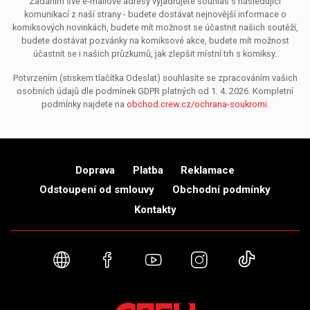
Zadáním své e-mailové adresy vyjadřujete souhlas s následující
komunikací z naší strany - budete dostávat nejnovější informace o
komiksových novinkách, budete mít možnost se účastnit našich soutěží,
budete dostávat pozvánky na komiksové akce, budete mít možnost
účastnit se i našich průzkumů, jak zlepšit místní trh s komiksy.
Potvrzením (stiskem tlačítka Odeslat) souhlasíte se zpracováním vašich
osobních údajů dle podmínek GDPR platných od 1. 4. 2026. Kompletní
podmínky najdete na
obchod.crew.cz/ochrana-soukromi
.
Doprava
Platba
Reklamace
Odstoupení od smlouvy
Obchodní podmínky
Kontakty
Webové stránky
Facebook
YouTube
Instagram
TikTok