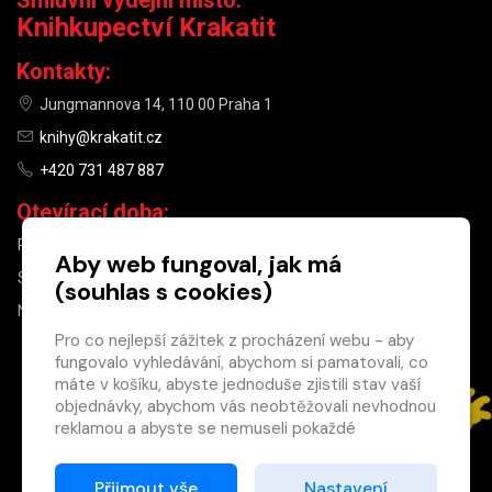
Smluvní výdejní místo:
Knihkupectví Krakatit
Kontakty:
Jungmannova 14, 110 00 Praha 1
knihy@krakatit.cz
+420 731 487 887
Otevírací doba:
PO–PÁ
9:30–18:30
Aby web fungoval, jak má
SO
10:00–13:00
(souhlas s cookies)
NE
ZAVŘENO
Pro co nejlepší zážitek z procházení webu - aby
fungovalo vyhledávání, abychom si pamatovali, co
×
máte v košíku, abyste jednoduše zjistili stav vaší
objednávky, abychom vás neobtěžovali nevhodnou
Máte u nás již
reklamou a abyste se nemuseli pokaždé
registrovaný
přihlašovat.
účet?
Proto od vás potřebujeme souhlas se
Přijmout vše
Nastavení