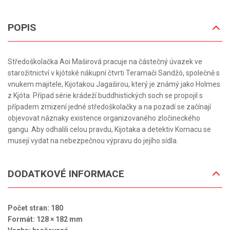
POPIS
Středoškolačka Aoi Maširová pracuje na částečný úvazek ve
starožitnictví v kjótské nákupní čtvrti Teramači Sandžó, společně s
vnukem majitele, Kijotakou Jagaširou, který je známý jako Holmes
z Kjóta. Případ série krádeží buddhistických soch se propojil s
případem zmizení jedné středoškolačky a na pozadí se začínají
objevovat náznaky existence organizovaného zločineckého
gangu. Aby odhalili celou pravdu, Kijotaka a detektiv Komacu se
musejí vydat na nebezpečnou výpravu do jejího sídla.
DODATKOVÉ INFORMACE
Počet stran: 180
Formát: 128 × 182 mm