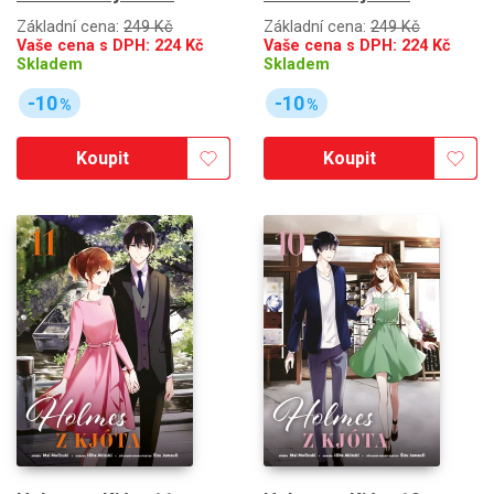
Základní cena:
249 Kč
Základní cena:
249 Kč
Vaše cena s DPH:
224
Kč
Vaše cena s DPH:
224
Kč
Skladem
Skladem
-10
-10
%
%
Koupit
Koupit