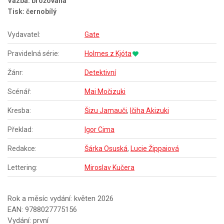
Vazba: brožovaná
Tisk: černobílý
Vydavatel:
Gate
Pravidelná série:
Holmes z Kjóta
Žánr:
Detektivní
Scénář:
Mai Močizuki
Kresba:
Šizu Jamauči
,
Ičiha Akizuki
Překlad:
Igor Cima
Redakce:
Šárka Osuská
,
Lucie Žippaiová
Lettering:
Miroslav Kučera
Rok a měsíc vydání: květen 2026
EAN: 9788027775156
Vydání: první