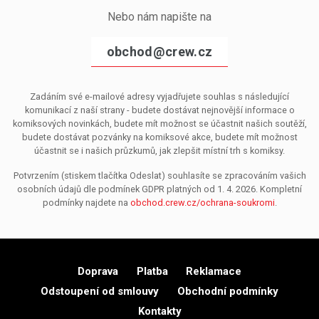
Nebo nám napište na
obchod@crew.cz
Zadáním své e-mailové adresy vyjadřujete souhlas s následující
komunikací z naší strany - budete dostávat nejnovější informace o
komiksových novinkách, budete mít možnost se účastnit našich soutěží,
budete dostávat pozvánky na komiksové akce, budete mít možnost
účastnit se i našich průzkumů, jak zlepšit místní trh s komiksy.
Potvrzením (stiskem tlačítka Odeslat) souhlasíte se zpracováním vašich
osobních údajů dle podmínek GDPR platných od 1. 4. 2026. Kompletní
podmínky najdete na
obchod.crew.cz/ochrana-soukromi
.
Doprava
Platba
Reklamace
Odstoupení od smlouvy
Obchodní podmínky
Kontakty