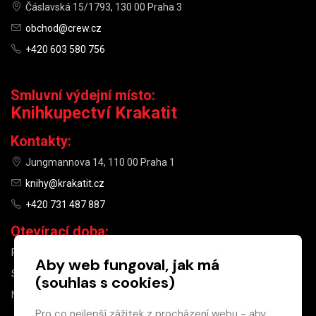
Čáslavská 15/1793, 130 00 Praha 3
obchod@crew.cz
+420 603 580 756
Smluvní výdejní místo:
Knihkupectví Krakatit
Kontakty:
Jungmannova 14, 110 00 Praha 1
knihy@krakatit.cz
+420 731 487 887
Otevírací doba:
PO–PÁ
9:30–18:30
Aby web fungoval, jak má
SO
10:00–13:00
(souhlas s cookies)
NE
ZAVŘENO
Pro co nejlepší zážitek z procházení webu - aby