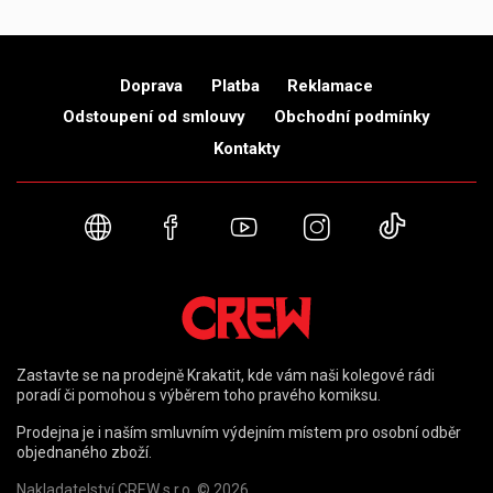
Doprava
Platba
Reklamace
Odstoupení od smlouvy
Obchodní podmínky
Kontakty
Webové stránky
Facebook
YouTube
Instagram
TikTok
Zastavte se na prodejně Krakatit, kde vám naši kolegové rádi
poradí či pomohou s výběrem toho pravého komiksu.
Prodejna je i naším smluvním výdejním místem pro osobní odběr
objednaného zboží.
Nakladatelství CREW s.r.o. © 2026