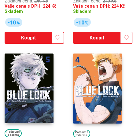
Základní cena:
249 Kč
Základní cena:
249 Kč
Vaše cena s DPH:
224
Kč
Vaše cena s DPH:
224
Kč
Skladem
Skladem
-10
-10
%
%
Koupit
Koupit
Poštovné
Poštovné
zdarma
zdarma