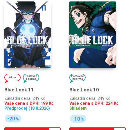
Poštovné
Poštovné
Akce
zdarma
zdarma
Blue Lock 11
Blue Lock 10
Základní cena:
249 Kč
Základní cena:
249 Kč
Vaše cena s DPH:
199
Kč
Vaše cena s DPH:
224
Kč
Předprodej (18.8.2026)
Skladem
-20
-10
%
%