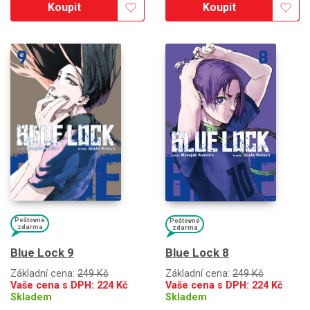
Koupit
Koupit
Poštovné
Poštovné
zdarma
zdarma
Blue Lock 9
Blue Lock 8
Základní cena:
249 Kč
Základní cena:
249 Kč
Vaše cena s DPH:
224
Kč
Vaše cena s DPH:
224
Kč
Skladem
Skladem