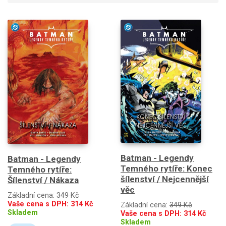
Batman - Legendy
Batman - Legendy
Temného rytíře: Konec
Temného rytíře:
šílenství / Nejcennější
Šílenství / Nákaza
věc
Základní cena:
349 Kč
Vaše cena s DPH:
314
Kč
Základní cena:
349 Kč
Skladem
Vaše cena s DPH:
314
Kč
Skladem