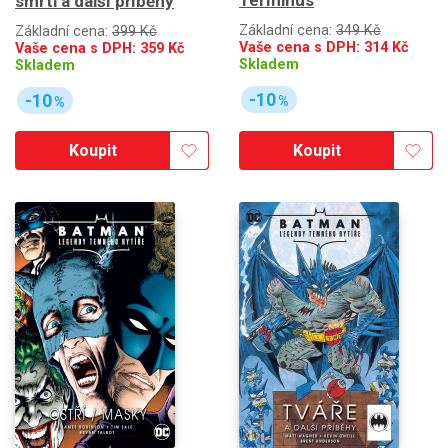
smrti a další příběhy
Základní cena:
349 Kč
Základní cena:
399 Kč
Vaše cena s DPH:
314
Kč
Vaše cena s DPH:
359
Kč
Skladem
Skladem
-10
-10
%
%
Koupit
Koupit