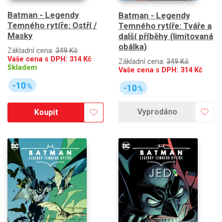
Batman - Legendy
Batman - Legendy
Temného rytíře: Ostří /
Temného rytíře: Tváře a
Masky
další příběhy (limitovaná
obálka)
Základní cena:
349 Kč
Vaše cena s DPH:
314
Kč
Základní cena:
349 Kč
Skladem
Vaše cena s DPH:
314
Kč
-10
%
-10
%
Vyprodáno
Koupit