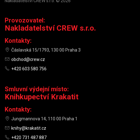
Nakladatelství CREW s.r.o. © 2026
Provozovatel:
Nakladatelství CREW s.r.o.
Kontakty:
Čáslavská 15/1793, 130 00 Praha 3
obchod@crew.cz
+420 603 580 756
Smluvní výdejní místo:
Knihkupectví Krakatit
Kontakty:
Jungmannova 14, 110 00 Praha 1
knihy@krakatit.cz
+420 731 487 887