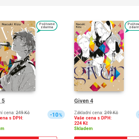
Poštovné
Pošto
zdarma
zdar
 5
Given 4
ní cena:
249 Kč
Základní cena:
249 Kč
-10
%
ena s DPH:
Vaše cena s DPH:
224
Kč
em
Skladem