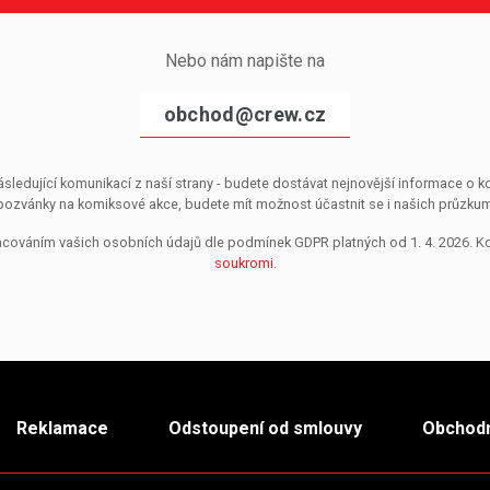
Nebo nám napište na
obchod@crew.cz
sledující komunikací z naší strany - budete dostávat nejnovější informace o
pozvánky na komiksové akce, budete mít možnost účastnit se i našich průzkumů, 
pracováním vašich osobních údajů dle podmínek GDPR platných od 1. 4. 2026. 
soukromi
.
Reklamace
Odstoupení od smlouvy
Obchodn