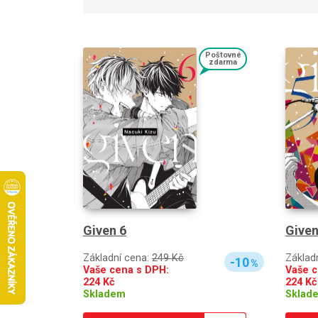
Poštovné
zdarma
Given 6
Given
Základní cena:
249 Kč
Základ
-10
%
Vaše cena s DPH:
Vaše c
224
Kč
224
Kč
Skladem
Sklad