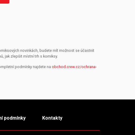
 komiksových novinkách, budete mít možnost se účastnit
jak zlepšit místní trh s komiksy.
Kompletní podmínky najdete na
obchod.crew.cz/ochrana-
í podmínky
Kontakty