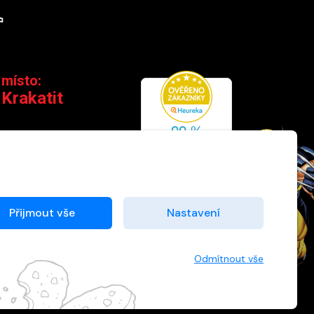
m
TikTok
 místo:
 Krakatit
 110 00 Praha 1
×
7
Máte u nás již
registrovaný účet?
Zásady cookies
Přijmout vše
Nastavení
Registrací získáte slevu na
zboží ve výši 15 % a další
0
výhody.
Odmítnout vše
Registrovat