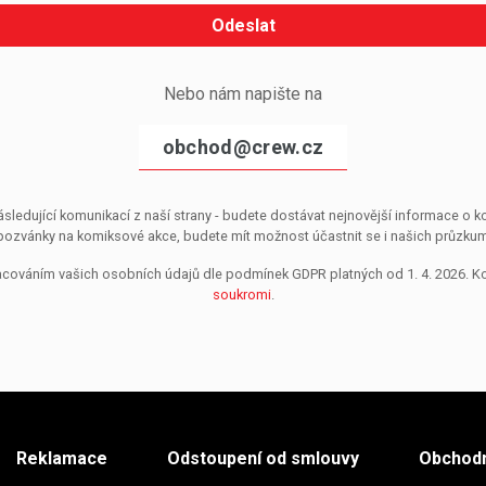
Odeslat
Nebo nám napište na
obchod@crew.cz
sledující komunikací z naší strany - budete dostávat nejnovější informace o
pozvánky na komiksové akce, budete mít možnost účastnit se i našich průzkumů, 
pracováním vašich osobních údajů dle podmínek GDPR platných od 1. 4. 2026. 
soukromi
.
Reklamace
Odstoupení od smlouvy
Obchodn