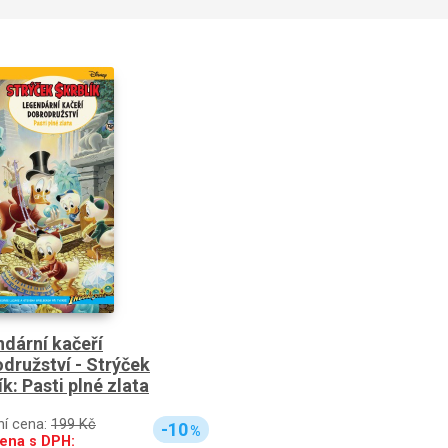
dární kačeří
družství - Strýček
ík: Pasti plné zlata
ní cena:
199 Kč
-10
%
ena s DPH: