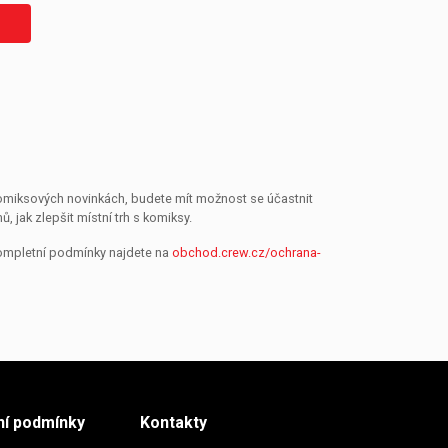
 komiksových novinkách, budete mít možnost se účastnit
jak zlepšit místní trh s komiksy.
Kompletní podmínky najdete na
obchod.crew.cz/ochrana-
í podmínky
Kontakty