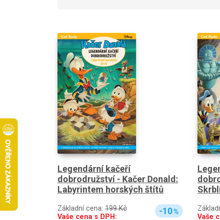
Legendární kačeří
Legen
dobrodružství - Kačer Donald:
dobro
Labyrintem horských štítů
Skrbl
Základní cena:
199 Kč
Základ
-10
%
Vaše cena s DPH:
Vaše c