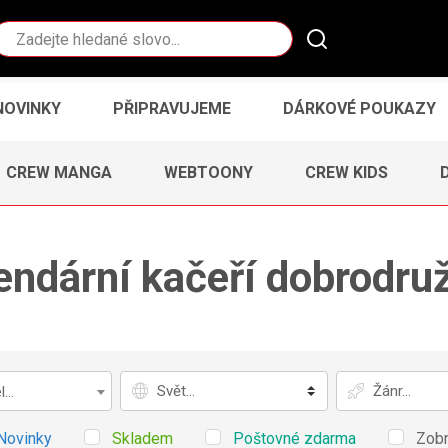
Vyhledávání
NOVINKY
PŘIPRAVUJEME
DÁRKOVÉ POUKAZY
CREW MANGA
WEBTOONY
CREW KIDS
endární kačeří dobrodruž
Svět
Žánr
...
Novinky
Skladem
Poštovné zdarma
Zobr