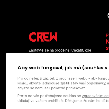
P
N
s
Zastavte se na prodejně Krakatit, kde
vám naši kolegové rádi poradí či
K
pomohou s výběrem toho pravého
Aby web fungoval, jak má (souhlas s
komiksu.
Prodejna je i naším smluvním výdejním
Pro co nejlepší zážitek z procházení webu - aby fungo
košíku, abyste jednoduše zjistili stav vaší objednávk
místem pro osobní odběr objednaného
abyste se nemuseli pokaždé přihlašovat.
zboží.
Proto od vás potřebujeme souhlas se
zpracováním so
Nakladatelství CREW s.r.o. © 2026
ukládají ve vašem prohlížeči. Děkujeme, že nám ho dá