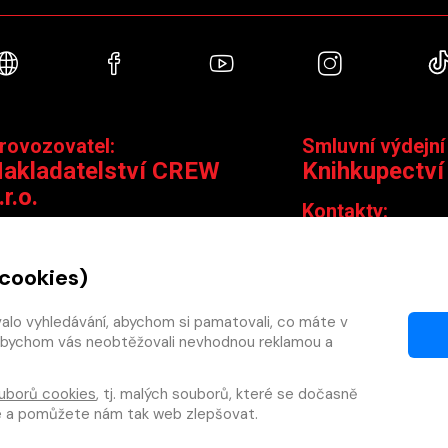
Webové stránky
Facebook
YouTube
Instagra
rovozovatel:
Smluvní výdejní
akladatelství CREW
Knihkupectví
.r.o.
Kontakty:
ontakty:
Jungmannova 14,
Čáslavská 15/1793, 130 00 Praha 3
knihy@krakatit.cz
 cookies)
obchod@crew.cz
+420 731 487 88
+420 603 580 756
valo vyhledávání, abychom si pamatovali, co máte v
Otevírací doba:
y, abychom vás neobtěžovali nevhodnou reklamou a
PO–PÁ
9:30–18:30
SO
10:00–13:0
uborů cookies
, tj. malých souborů, které se dočasně
NE
ZAVŘENO
te a pomůžete nám tak web zlepšovat.