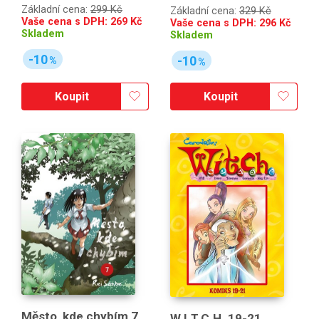
Základní cena:
299 Kč
Základní cena:
329 Kč
Vaše cena s DPH:
269
Kč
Vaše cena s DPH:
296
Kč
Skladem
Skladem
-10
-10
%
%
Koupit
Koupit
Město, kde chybím 7
W.I.T.C.H. 19-21