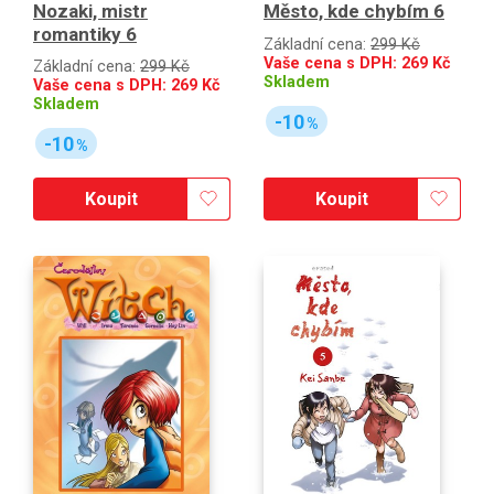
Nozaki, mistr
Město, kde chybím 6
romantiky 6
Základní cena:
299 Kč
Vaše cena s DPH:
269
Kč
Základní cena:
299 Kč
Skladem
Vaše cena s DPH:
269
Kč
Skladem
-10
%
-10
%
Koupit
Koupit