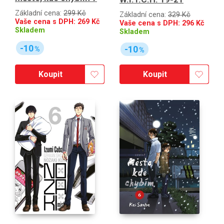
Základní cena:
299 Kč
Základní cena:
329 Kč
Vaše cena s DPH:
269
Kč
Vaše cena s DPH:
296
Kč
Skladem
Skladem
-10
-10
%
%
Koupit
Koupit