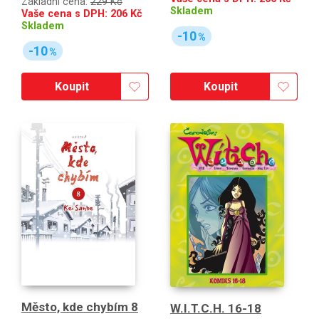
Základní cena:
229 Kč
Skladem
Vaše cena s DPH:
206
Kč
Skladem
-10
%
-10
%
Koupit
Koupit
Město, kde chybím 8
W.I.T.C.H. 16-18