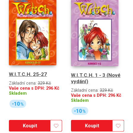
W.I.T.C.H. 25-27
W.I.T.C.H. 1 - 3 (Nové
vydání)
Základní cena:
329 Kč
Vaše cena s DPH:
296
Kč
Základní cena:
329 Kč
Skladem
Vaše cena s DPH:
296
Kč
Skladem
-10
%
-10
%
Koupit
Koupit