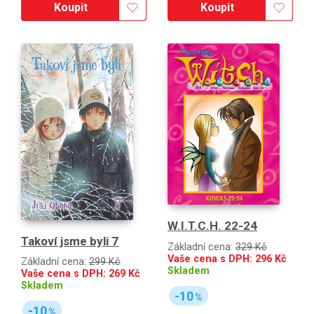
Koupit
Koupit
W.I.T.C.H. 22-24
Takoví jsme byli 7
Základní cena:
329 Kč
Vaše cena s DPH:
296
Kč
Základní cena:
299 Kč
Skladem
Vaše cena s DPH:
269
Kč
Skladem
-10
%
-10
%