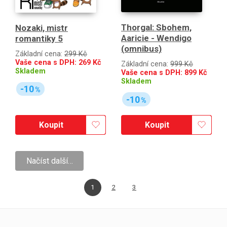
Thorgal: Sbohem,
Nozaki, mistr
Aaricie - Wendigo
romantiky 5
(omnibus)
Základní cena:
299 Kč
Vaše cena s DPH:
269
Kč
Základní cena:
999 Kč
Skladem
Vaše cena s DPH:
899
Kč
Skladem
-10
%
-10
%
Koupit
Koupit
Načíst další…
1
2
3