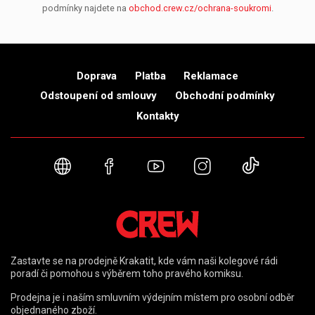
podmínky najdete na
obchod.crew.cz/ochrana-soukromi
.
Doprava
Platba
Reklamace
Odstoupení od smlouvy
Obchodní podmínky
Kontakty
Webové stránky
Facebook
YouTube
Instagram
TikTok
Zastavte se na prodejně Krakatit, kde vám naši kolegové rádi
poradí či pomohou s výběrem toho pravého komiksu.
Prodejna je i naším smluvním výdejním místem pro osobní odběr
objednaného zboží.