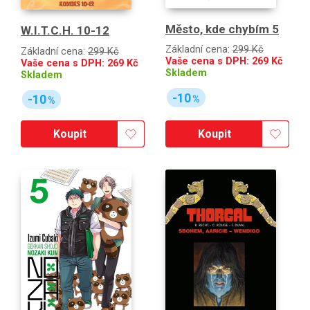
Město, kde chybím 5
W.I.T.C.H. 10-12
Základní cena:
299 Kč
Základní cena:
299 Kč
Vaše cena s DPH:
269
Kč
Vaše cena s DPH:
269
Kč
Skladem
Skladem
-10
-10
%
%
Koupit
Koupit