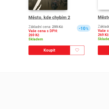
Město
Město, kde chybím 2
Základ
Základní cena:
299 Kč
-10
%
Vaše c
Vaše cena s DPH:
269
Kč
269
Kč
Sklad
Skladem
Koupit