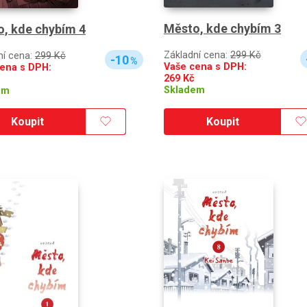
Město, kde chybím 3
, kde chybím 4
Základní cena:
299 Kč
ní cena:
299 Kč
-10
%
Vaše cena s DPH:
ena s DPH:
269
Kč
Skladem
em
Koupit
Koupit