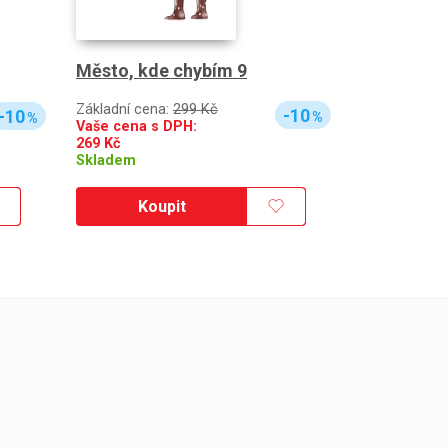
Město, kde chybím 9
Základní cena:
299 Kč
-10
-10
%
%
Vaše cena s DPH:
269
Kč
Skladem
Koupit