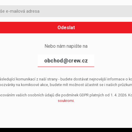
Odeslat
Nebo nám napište na
obchod@crew.cz
sledující komunikací z naší strany - budete dostávat nejnovější informace o
pozvánky na komiksové akce, budete mít možnost účastnit se i našich průzkumů, 
pracováním vašich osobních údajů dle podmínek GDPR platných od 1. 4. 2026. 
soukromi
.