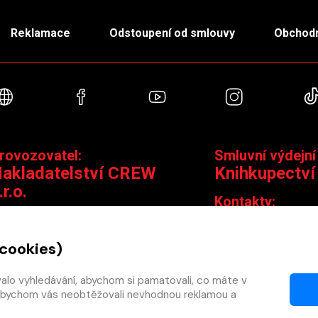
Reklamace
Odstoupení od smlouvy
Obchodn
Webové stránky
Facebook
YouTube
Instagra
rovozovatel:
Smluvní výdejní
akladatelství CREW
Knihkupectví
.r.o.
Kontakty:
ontakty:
Jungmannova 14,
Čáslavská 15/1793, 130 00 Praha 3
knihy@krakatit.cz
 cookies)
obchod@crew.cz
+420 731 487 88
+420 603 580 756
valo vyhledávání, abychom si pamatovali, co máte v
Otevírací doba:
y, abychom vás neobtěžovali nevhodnou reklamou a
PO–PÁ
9:30–18:30