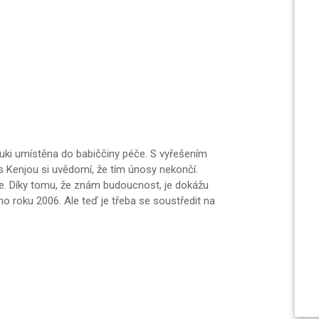
uki umístěna do babiččiny péče. S vyřešením
s Kenjou si uvědomí, že tím únosy nekončí.
ne. Díky tomu, že znám budoucnost, je dokážu
o roku 2006. Ale teď je třeba se soustředit na