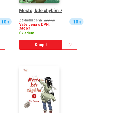
Město, kde chybím 7
Základní cena:
299 Kč
-10
-10
%
%
Vaše cena s DPH:
269
Kč
Skladem
Koupit