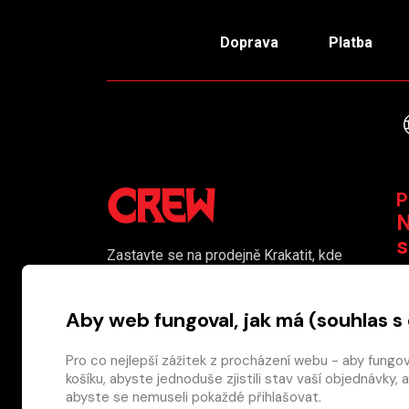
Doprava
Platba
P
N
s
Zastavte se na prodejně Krakatit, kde
vám naši kolegové rádi poradí či
K
pomohou s výběrem toho pravého
Aby web fungoval, jak má (souhlas s
komiksu.
Prodejna je i naším smluvním výdejním
Pro co nejlepší zážitek z procházení webu - aby fungo
košíku, abyste jednoduše zjistili stav vaší objednávk
místem pro osobní odběr objednaného
abyste se nemuseli pokaždé přihlašovat.
zboží.