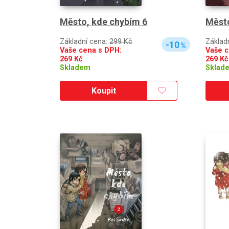
Město, kde chybím 6
Město
Základní cena:
299 Kč
Základ
-10
%
Vaše cena s DPH:
Vaše c
269
Kč
269
Kč
Skladem
Sklad
Koupit