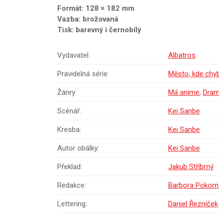
Formát: 128 × 182 mm
Vazba: brožovaná
Tisk: barevný i černobílý
Vydavatel:
Albatros
Pravidelná série:
Město, kde chy
Žánry:
Má anime
,
Dra
Scénář:
Kei Sanbe
Kresba:
Kei Sanbe
Autor obálky:
Kei Sanbe
Překlad:
Jakub Stříbrný
Redakce:
Barbora Pokorn
Lettering:
Daniel Řezníček