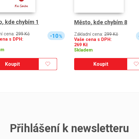
, kde chybím 1
Město, kde chybím 8
ní cena:
299 Kč
Základní cena:
299 Kč
-10
%
ena s DPH:
Vaše cena s DPH:
269
Kč
em
Skladem
Koupit
Koupit
Přihlášení k newsletteru