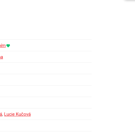
bím
ma
á
,
Lucie Kučová