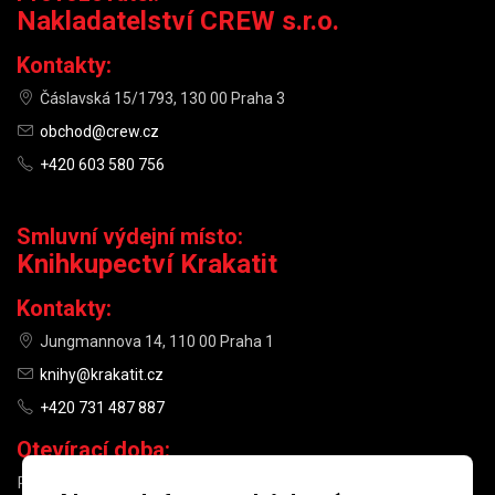
Nakladatelství CREW s.r.o.
Kontakty:
Čáslavská 15/1793, 130 00 Praha 3
obchod@crew.cz
+420 603 580 756
Smluvní výdejní místo:
Knihkupectví Krakatit
Kontakty:
Jungmannova 14, 110 00 Praha 1
knihy@krakatit.cz
+420 731 487 887
Otevírací doba:
PO–PÁ
9:30–18:30