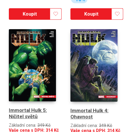
Koupit
Koupit
Immortal Hulk 5:
Immortal Hulk 4:
Ničitel světů
Ohavnost
Základní cena:
349 Kč
Základní cena:
349 Kč
Vaše cena s DPH:
314
Kč
Vaše cena s DPH:
314
Kč