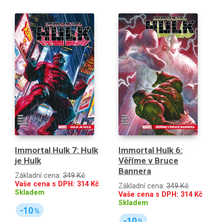
Immortal Hulk 7: Hulk
Immortal Hulk 6:
je Hulk
Věříme v Bruce
Bannera
Základní cena:
349 Kč
Vaše cena s DPH:
314
Kč
Základní cena:
349 Kč
Skladem
Vaše cena s DPH:
314
Kč
Skladem
-10
%
-10
%