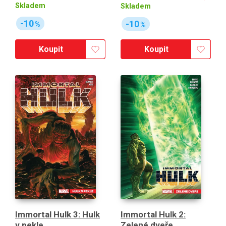
Skladem
Skladem
-10
-10
%
%
Koupit
Koupit
Immortal Hulk 3: Hulk
Immortal Hulk 2:
v pekle
Zelené dveře