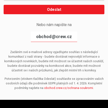
Odeslat
Nebo nám napište na
obchod@crew.cz
Zadáním své e-mailové adresy vyjadřujete souhlas s následující
komunikací z naší strany - budete dostávat nejnovější informace o
komiksových novinkách, budete mít možnost se účastnit našich soutěží,
budete dostávat pozvánky na komiksové akce, budete mít možnost
účastnit se i našich průzkumů, jak zlepšit místní trh s komiksy.
Potvrzením (stiskem tlačítka Odeslat) souhlasíte se zpracováním vašich
osobních údajů dle podmínek GDPR platných od 1. 4. 2026. Kompletní
podmínky najdete na
obchod.crew.cz/ochrana-soukromi
.