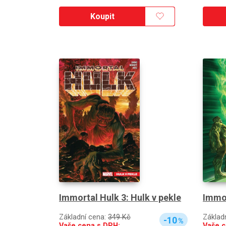
Koupit
Immortal Hulk 3: Hulk v pekle
Immor
Základní cena:
349 Kč
Základ
-10
%
Vaše cena s DPH:
Vaše c