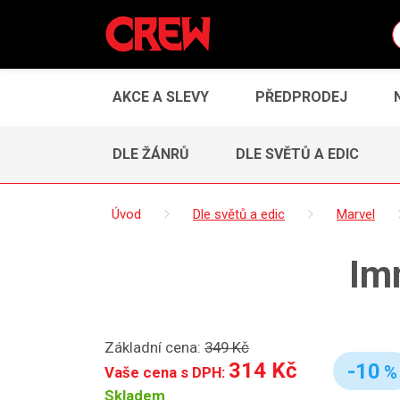
AKCE A SLEVY
PŘEDPRODEJ
DLE ŽÁNRŮ
DLE SVĚTŮ A EDIC
Úvod
Dle světů a edic
Marvel
Imm
Základní cena:
349 Kč
314 Kč
-10
%
Vaše cena s DPH:
Skladem