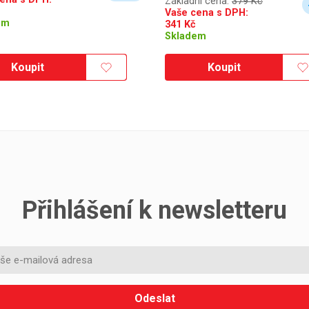
Základní cena:
379 Kč
Vaše cena s DPH:
em
341
Kč
Skladem
Koupit
Koupit
Přihlášení k newsletteru
Odeslat