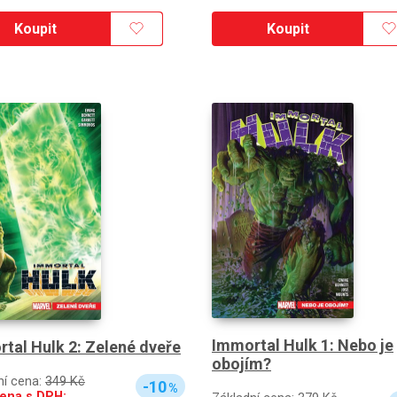
Koupit
Koupit
Immortal Hulk 1: Nebo je
tal Hulk 2: Zelené dveře
obojím?
ní cena:
349 Kč
-10
%
ena s DPH: