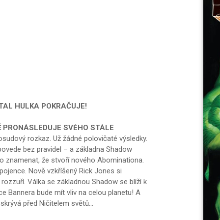
TAL HULKA POKRAČUJE!
Ě PRONÁSLEDUJE SVÉHO STÁLE
osudový rozkaz. Už žádné polovičaté výsledky.
 povede bez pravidel – a základna Shadow
mělo znamenat, že stvoří nového Abominationa.
spojence. Nově vzkříšený Rick Jones si
 rozzuří. Válka se základnou Shadow se blíží k
ce Bannera bude mít vliv na celou planetu! A
skrývá před Ničitelem světů...