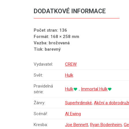
DODATKOVÉ INFORMACE
Počet stran: 136
Formát: 168 × 258 mm
Vazba: brožovaná
Tisk: barevný
Vydavatel:
CREW
Svět:
Hulk
Pravidelná
Hulk
,
Immortal Hulk
série:
Žánry:
Superhrdinské
,
Akční a dobrodruž
Scénář:
Al Ewing
Kresba:
Joe Bennett
,
Ryan Bodenheim
,
Ge