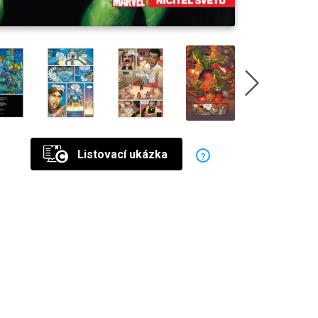
Listovací ukázka
?