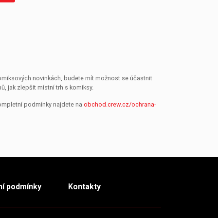
 komiksových novinkách, budete mít možnost se účastnit
jak zlepšit místní trh s komiksy.
Kompletní podmínky najdete na
obchod.crew.cz/ochrana-
í podmínky
Kontakty