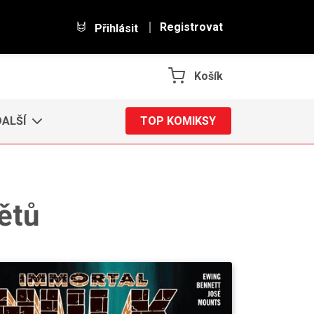
Registrovat
Přihlásit
Košík
DALŠÍ
TOP KOMIKSY
větů