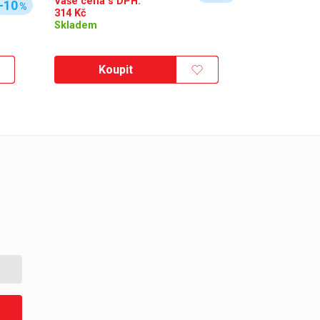
Vaše cena s DPH:
-10
%
314
Kč
Skladem
Koupit