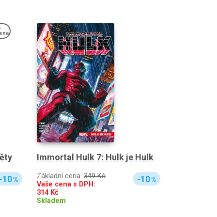
e
ena
Immortal Hulk 7: Hulk je Hulk
ěty
Základní cena:
349 Kč
-10
-10
%
%
Vaše cena s DPH:
314
Kč
Skladem