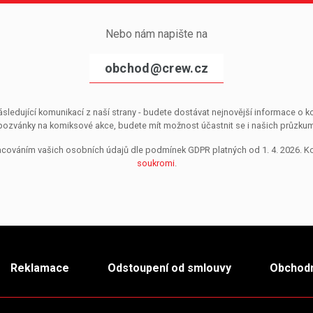
Nebo nám napište na
obchod@crew.cz
sledující komunikací z naší strany - budete dostávat nejnovější informace o
pozvánky na komiksové akce, budete mít možnost účastnit se i našich průzkumů, 
pracováním vašich osobních údajů dle podmínek GDPR platných od 1. 4. 2026. 
soukromi
.
Reklamace
Odstoupení od smlouvy
Obchodn