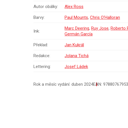
Autor obálky:
Alex Ross
Barvy:
Paul Mounts
,
Chris O'Halloran
Marc Deering
,
Ruy Jose
,
Roberto 
Ink:
Germán García
Překlad:
Jan Kukrál
Redakce:
Jolana Tichá
Lettering:
Josef Ládek
Rok a měsíc vydání: duben 2024
EAN: 9788076795