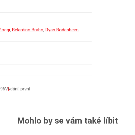
Poggi
,
Belardino Brabo
,
Ryan Bodenheim
,
396
Vydání: první
Mohlo by se vám také líbit