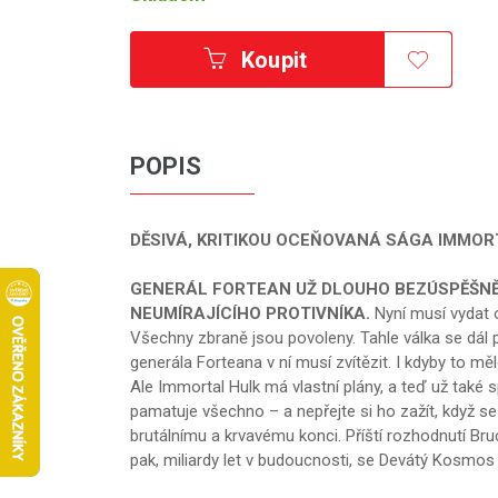
Koupit
POPIS
DĚSIVÁ, KRITIKOU OCEŇOVANÁ SÁGA
IMMOR
GENERÁL FORTEAN UŽ DLOUHO BEZÚSPĚŠN
NEUMÍRAJÍCÍHO PROTIVNÍKA.
Nyní musí vydat 
Všechny zbraně jsou povoleny. Tahle válka se dál
generála Forteana v ní musí zvítězit. I kdyby to 
Ale Immortal Hulk má vlastní plány, a teď už také 
pamatuje všechno – a nepřejte si ho zažít, když se
brutálnímu a krvavému konci. Příští rozhodnutí Bru
pak, miliardy let v budoucnosti, se Devátý Kosmos 