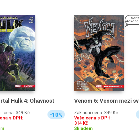
Séri
dokonč
tal Hulk 4: Ohavnost
Venom 6: Venom mezi sv
ní cena:
349 Kč
Základní cena:
349 Kč
-10
%
ena s DPH:
Vaše cena s DPH:
314
Kč
em
Skladem