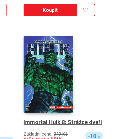
Koupit
Immortal Hulk 8: Strážce dveří
Základní cena:
349 Kč
-10
%