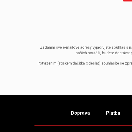
Zadáním své e-mailové adresy vyjadřujete souhlas s ná
našich soutěží, budete dostávat 
Potvrzením (stiskem tlačítka Odeslat) souhlasíte se z
Doprava
Platba