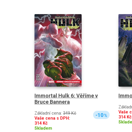
Immortal Hulk 6: Věříme v
Immor
Bruce Bannera
Základ
Vaše c
Základní cena:
349 Kč
-10
%
314
Kč
Vaše cena s DPH:
Sklad
314
Kč
Skladem