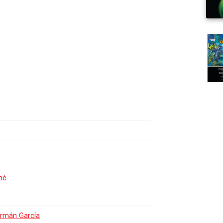
né
rmán García