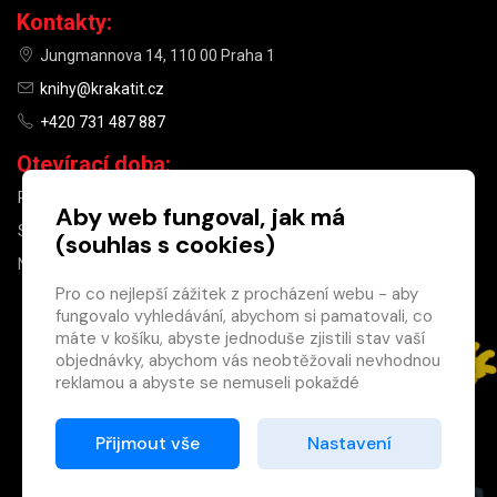
Kontakty:
Jungmannova 14, 110 00 Praha 1
knihy@krakatit.cz
+420 731 487 887
Otevírací doba:
PO–PÁ
9:30–18:30
Aby web fungoval, jak má
SO
10:00–13:00
(souhlas s cookies)
NE
ZAVŘENO
Pro co nejlepší zážitek z procházení webu - aby
fungovalo vyhledávání, abychom si pamatovali, co
×
máte v košíku, abyste jednoduše zjistili stav vaší
objednávky, abychom vás neobtěžovali nevhodnou
Máte u nás již
reklamou a abyste se nemuseli pokaždé
registrovaný
přihlašovat.
účet?
Proto od vás potřebujeme souhlas se
Přijmout vše
Nastavení
Registrací získáte slevu
zpracováním souborů cookies
, tj. malých souborů,
na zboží ve výši 15 %
které se dočasně ukládají ve vašem prohlížeči.
a další výhody.