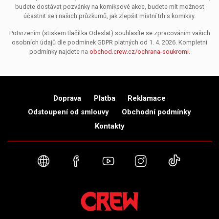
budete dostávat pozvánky na komiksové akce, budete mít možnost
účastnit se i našich průzkumů, jak zlepšit místní trh s komiksy.
Potvrzením (stiskem tlačítka Odeslat) souhlasíte se zpracováním vašich
osobních údajů dle podmínek GDPR platných od 1. 4. 2026. Kompletní
podmínky najdete na
obchod.crew.cz/ochrana-soukromi
.
Doprava
Platba
Reklamace
Odstoupení od smlouvy
Obchodní podmínky
Kontakty
Webové stránky
Facebook
YouTube
Instagram
TikTok