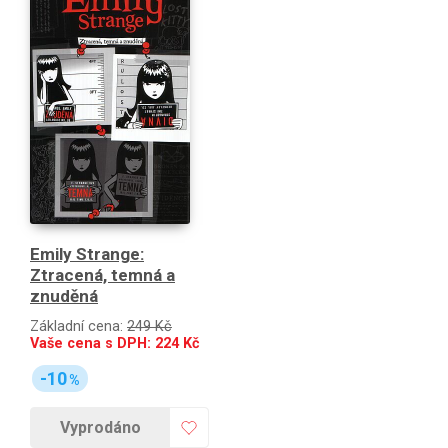
Emily Strange:
Ztracená, temná a
znuděná
Základní cena:
249 Kč
Vaše cena s DPH:
224
Kč
-10
%
Vyprodáno