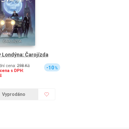
 Londýna: Čarojízda
dní cena:
298 Kč
-10
%
cena s DPH:
č
Vyprodáno