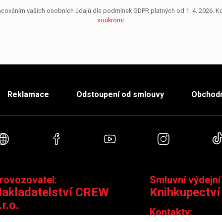
pracováním vašich osobních údajů dle podmínek GDPR platných od 1. 4. 2026. 
soukromi
.
Reklamace
Odstoupení od smlouvy
Obchodn
Webové stránky
Facebook
YouTube
Instagra
rovozovatel:
Smluvní výdejní
akladatelství CREW
Knihkupectví
.r.o.
Kontakty: