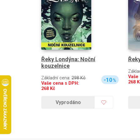
Řeky Londýna: Noční
Řeky
kouzelnice
Zákla
Vaše 
Základní cena:
298 Kč
-10
%
268
K
Vaše cena s DPH:
268
Kč
Vyprodáno