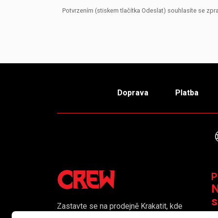
Potvrzením (stiskem tlačítka Odeslat) souhlasíte se z
Doprava
Platba
P
N
s
Zastavte se na prodejně Krakatit, kde
vám naši kolegové rádi poradí či