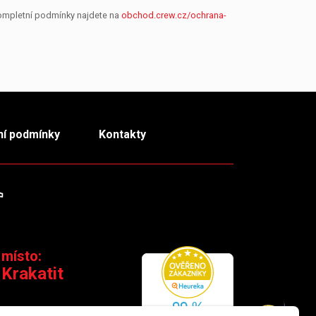
Kompletní podmínky najdete na
obchod.crew.cz/ochrana-
í podmínky
Kontakty
m
TikTok
 místo:
 Krakatit