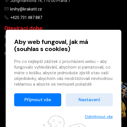
Jungmannova 14, 110 00 Praha 1
knihy@krakatit.cz
+420 731 487 887
Otevírací doba:
PO–PÁ
9:30–18:30
Aby web fungoval, jak má
SO
10:00–13:00
(souhlas s cookies)
NE
ZAVŘENO
Pro co nejlepší zážitek z procházení webu - aby
fungovalo vyhledávání, abychom si pamatovali, co
×
máte v košíku, abyste jednoduše zjistili stav vaší
objednávky, abychom vás neobtěžovali nevhodnou
Máte u nás již
reklamou a abyste se nemuseli pokaždé
registrovaný
přihlašovat.
účet?
Proto od vás potřebujeme souhlas se
Přijmout vše
Nastavení
Registrací získáte slevu
zpracováním souborů cookies
, tj. malých souborů,
na zboží ve výši 15 %
které se dočasně ukládají ve vašem prohlížeči.
a další výhody.
Děkujeme, že nám ho dáte a pomůžete nám tak
Odmítnout vše
Zásady cookies
web zlepšovat.
Registrovat