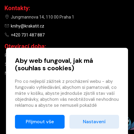
Kontakty:
Jungmannova 14, 110 00 Praha 1
knihy@krakatit.cz
+420 731 487 887
Otevírací doba:
PO–PÁ
9:30–18:30
Aby web fungoval, jak má
SO
10:00–13:00
(souhlas s cookies)
NE
ZAVŘENO
Pro co nejlepší zážitek z procházení webu - aby
fungovalo vyhledávání, abychom si pamatovali, co
×
máte v košíku, abyste jednoduše zjistili stav vaší
objednávky, abychom vás neobtěžovali nevhodnou
Máte u nás již
reklamou a abyste se nemuseli pokaždé
registrovaný
přihlašovat.
účet?
Proto od vás potřebujeme souhlas se
Přijmout vše
Nastavení
Registrací získáte slevu
zpracováním souborů cookies
, tj. malých souborů,
na zboží ve výši 15 %
které se dočasně ukládají ve vašem prohlížeči.
a další výhody.