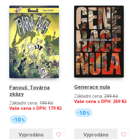
Generace nula
Fanouš: Továrna
zkázy
Základní cena:
299 Kč
Vaše cena s DPH:
269
Kč
Základní cena:
199 Kč
Vaše cena s DPH:
179
Kč
-10
%
-10
%
Vyprodáno
Vyprodáno