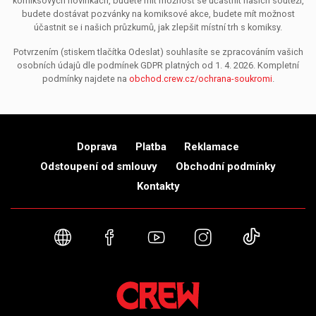
komiksových novinkách, budete mít možnost se účastnit našich soutěží,
budete dostávat pozvánky na komiksové akce, budete mít možnost
účastnit se i našich průzkumů, jak zlepšit místní trh s komiksy.
Potvrzením (stiskem tlačítka Odeslat) souhlasíte se zpracováním vašich
osobních údajů dle podmínek GDPR platných od 1. 4. 2026. Kompletní
podmínky najdete na
obchod.crew.cz/ochrana-soukromi
.
Doprava
Platba
Reklamace
Odstoupení od smlouvy
Obchodní podmínky
Kontakty
Webové stránky
Facebook
YouTube
Instagram
TikTok