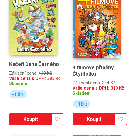
Kačeři Dana Černého
4 filmové příběhy
Základní cena:
439 Kč
Čtyřlístku
Vaše cena s DPH:
395
Kč
Základní cena:
344 Kč
Skladem
Vaše cena s DPH:
310
Kč
Skladem
-10
%
-10
%
Koupit
Koupit