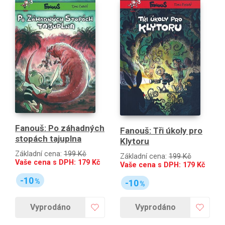
Fanouš: Po záhadných
Fanouš: Tři úkoly pro
stopách tajuplna
Klytoru
Základní cena:
199 Kč
Základní cena:
199 Kč
Vaše cena s DPH:
179
Kč
Vaše cena s DPH:
179
Kč
-10
%
-10
%
Vyprodáno
Vyprodáno