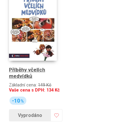
Příběhy včelích
medvídků
Základní cena:
149 Kč
Vaše cena s DPH:
134
Kč
-10
%
Vyprodáno