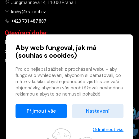
Jungmannova 14, 110 00 Praha 1
knihy@krakatit.cz
+420 731 487 887
Otevírací doba:
PO–PÁ
9:30–18:30
Aby web fungoval, jak má
SO
10:00–13:00
(souhlas s cookies)
NE
ZAVŘENO
Pro co nejlepší zážitek z procházení webu - aby
fungovalo vyhledávání, abychom si pamatovali, co
×
máte v košíku, abyste jednoduše zjistili stav vaší
objednávky, abychom vás neobtěžovali nevhodnou
Máte u nás již
reklamou a abyste se nemuseli pokaždé
registrovaný
přihlašovat.
účet?
Proto od vás potřebujeme souhlas se
Přijmout vše
Nastavení
Registrací získáte slevu
zpracováním souborů cookies
, tj. malých souborů,
na zboží ve výši 15 %
které se dočasně ukládají ve vašem prohlížeči.
a další výhody.
Děkujeme, že nám ho dáte a pomůžete nám tak
Odmítnout vše
Zásady cookies
web zlepšovat.
Registrovat