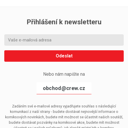
Přihlášení k newsletteru
Odeslat
Nebo nám napište na
obchod@crew.cz
Zadáním své e-mailové adresy vyjadřujete souhlas s následující
komunikací z naší strany - budete dostávat nejnovější informace o
komiksových novinkách, budete mít možnost se účastnit našich soutěží,
budete dostávat pozvánky na komiksové akce, budete mít možnost
účastnit se i našich průzkumů, jak zlepšit místní trh s komiksy.