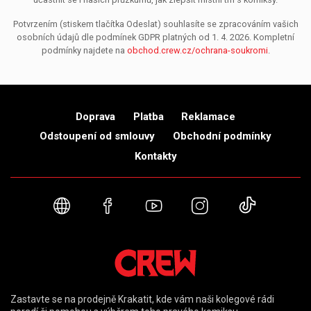
Potvrzením (stiskem tlačítka Odeslat) souhlasíte se zpracováním vašich
osobních údajů dle podmínek GDPR platných od 1. 4. 2026. Kompletní
podmínky najdete na
obchod.crew.cz/ochrana-soukromi
.
Doprava
Platba
Reklamace
Odstoupení od smlouvy
Obchodní podmínky
Kontakty
Webové stránky
Facebook
YouTube
Instagram
TikTok
Zastavte se na prodejně Krakatit, kde vám naši kolegové rádi