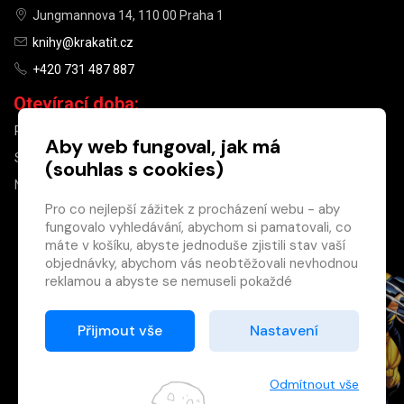
Jungmannova 14, 110 00 Praha 1
knihy@krakatit.cz
+420 731 487 887
Otevírací doba:
PO–PÁ
9:30–18:30
Aby web fungoval, jak má
SO
10:00–13:00
(souhlas s cookies)
NE
ZAVŘENO
Pro co nejlepší zážitek z procházení webu - aby
fungovalo vyhledávání, abychom si pamatovali, co
×
máte v košíku, abyste jednoduše zjistili stav vaší
objednávky, abychom vás neobtěžovali nevhodnou
Máte u nás již
reklamou a abyste se nemuseli pokaždé
registrovaný
přihlašovat.
účet?
Proto od vás potřebujeme souhlas se
Přijmout vše
Nastavení
Registrací získáte slevu
zpracováním souborů cookies
, tj. malých souborů,
na zboží ve výši 15 %
které se dočasně ukládají ve vašem prohlížeči.
a další výhody.
Děkujeme, že nám ho dáte a pomůžete nám tak
Odmítnout vše
Zásady cookies
web zlepšovat.
Registrovat