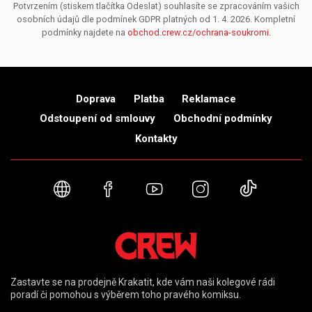
Potvrzením (stiskem tlačítka Odeslat) souhlasíte se zpracováním vašich
osobních údajů dle podmínek GDPR platných od 1. 4. 2026. Kompletní
podmínky najdete na
obchod.crew.cz/ochrana-soukromi
.
Doprava
Platba
Reklamace
Odstoupení od smlouvy
Obchodní podmínky
Kontakty
Webové stránky
Facebook
YouTube
Instagram
TikTok
Zastavte se na prodejně Krakatit, kde vám naši kolegové rádi
poradí či pomohou s výběrem toho pravého komiksu.