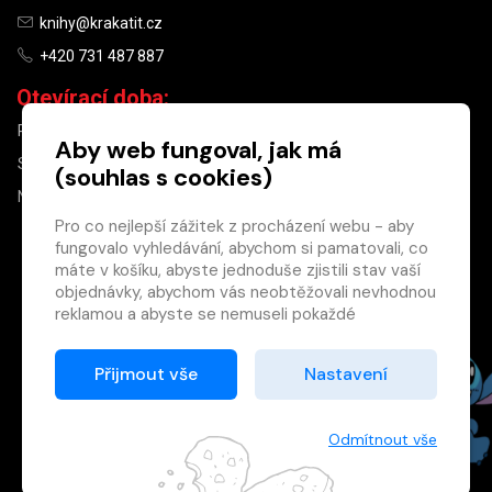
knihy@krakatit.cz
+420 731 487 887
Otevírací doba:
PO–PÁ
9:30–18:30
Aby web fungoval, jak má
SO
10:00–13:00
(souhlas s cookies)
NE
ZAVŘENO
Pro co nejlepší zážitek z procházení webu - aby
fungovalo vyhledávání, abychom si pamatovali, co
×
máte v košíku, abyste jednoduše zjistili stav vaší
objednávky, abychom vás neobtěžovali nevhodnou
Máte u nás již
reklamou a abyste se nemuseli pokaždé
registrovaný
přihlašovat.
účet?
Proto od vás potřebujeme souhlas se
Přijmout vše
Nastavení
Registrací získáte slevu
zpracováním souborů cookies
, tj. malých souborů,
na zboží ve výši 15 %
které se dočasně ukládají ve vašem prohlížeči.
a další výhody.
Děkujeme, že nám ho dáte a pomůžete nám tak
Odmítnout vše
Zásady cookies
web zlepšovat.
Registrovat