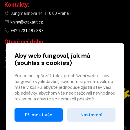
Kontakty:
Jungmannova 14, 110 00 Praha 1
knihy@krakatit.cz
+420 731 487 887
Otevírací doba:
PO–PÁ
9:30–18:30
Aby web fungoval, jak má
SO
10:00–13:00
(souhlas s cookies)
NE
ZAVŘENO
Pro co nejlepší zážitek z procházení webu - aby
fungovalo vyhledávání, abychom si pamatovali, co
×
máte v košíku, abyste jednoduše zjistili stav vaší
objednávky, abychom vás neobtěžovali nevhodnou
Máte u nás již
reklamou a abyste se nemuseli pokaždé
registrovaný
přihlašovat.
účet?
Proto od vás potřebujeme souhlas se
Přijmout vše
Nastavení
Registrací získáte slevu
zpracováním souborů cookies
, tj. malých souborů,
na zboží ve výši 15 %
které se dočasně ukládají ve vašem prohlížeči.
a další výhody.