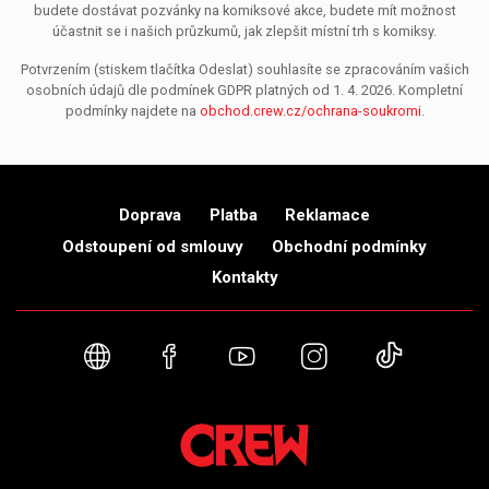
budete dostávat pozvánky na komiksové akce, budete mít možnost
účastnit se i našich průzkumů, jak zlepšit místní trh s komiksy.
Potvrzením (stiskem tlačítka Odeslat) souhlasíte se zpracováním vašich
osobních údajů dle podmínek GDPR platných od 1. 4. 2026. Kompletní
podmínky najdete na
obchod.crew.cz/ochrana-soukromi
.
Doprava
Platba
Reklamace
Odstoupení od smlouvy
Obchodní podmínky
Kontakty
Webové stránky
Facebook
YouTube
Instagram
TikTok