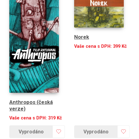
Norek
Vaše cena s DPH:
399
Kč
Anthropos (česká
verze)
Vaše cena s DPH:
319
Kč
Vyprodáno
Vyprodáno