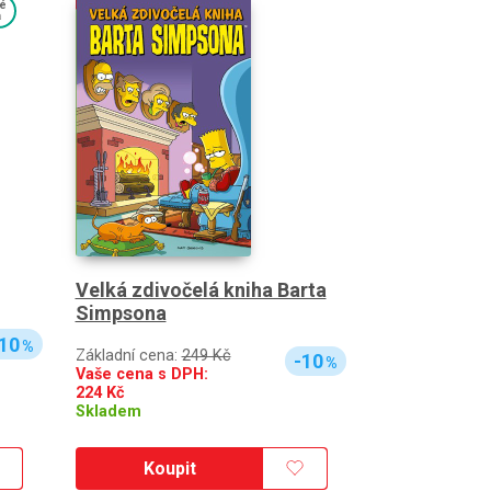
é
a
Velká zdivočelá kniha Barta
Simpsona
10
%
Základní cena:
249 Kč
-10
%
Vaše cena s DPH:
224
Kč
Skladem
Koupit