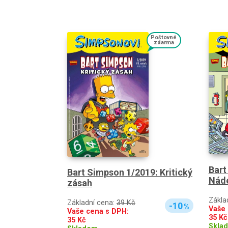
Poštovné
zdarma
Bart
Bart Simpson 1/2019: Kritický
Nád
zásah
Zákla
Základní cena:
39 Kč
-10
%
Vaše 
Vaše cena s DPH:
35
Kč
35
Kč
Skla