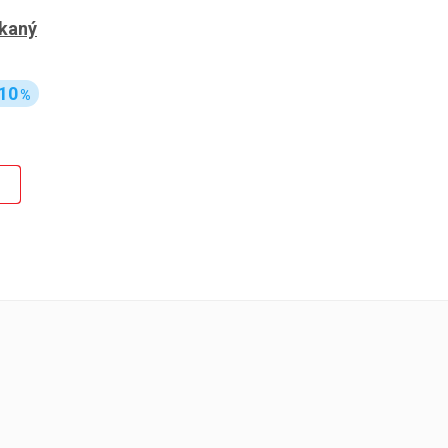
ikaný
10
%