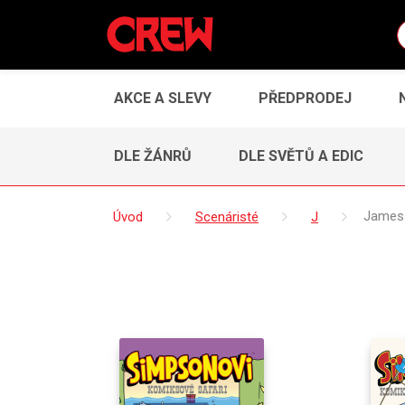
AKCE A SLEVY
PŘEDPRODEJ
DLE ŽÁNRŮ
DLE SVĚTŮ A EDIC
Úvod
Scenáristé
J
James 