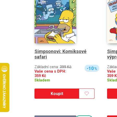
Simpsonovi: Komiksové
Simp
safari
výpr
Základní cena:
399 Kč
Zákla
-10
%
Vaše cena s DPH:
Vaše 
359
Kč
359
K
Skladem
Skla
Koupit