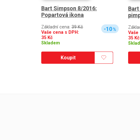
Bart Simpson 8/2016:
Bart
Popartová ikona
pimp
Základní cena:
39 Kč
Zákla
-10
%
Vaše cena s DPH:
Vaše 
35
Kč
35
Kč
Skladem
Skla
Koupit