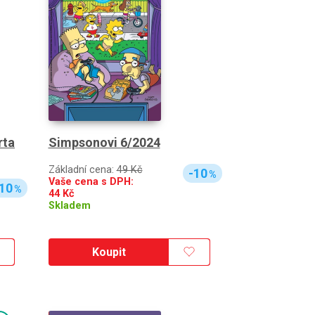
rta
Simpsonovi 6/2024
Základní cena:
49 Kč
-10
%
Vaše cena s DPH:
10
%
44
Kč
Skladem
Koupit