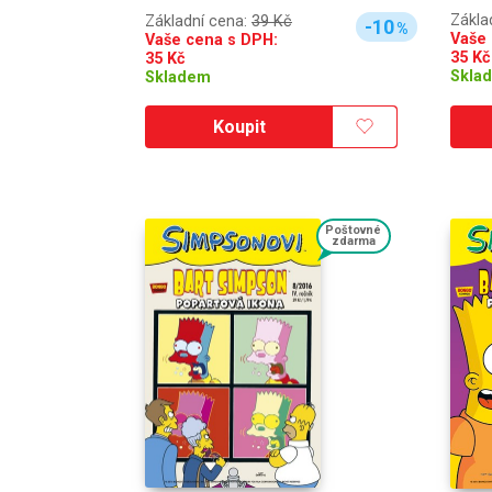
Zákla
Základní cena:
39 Kč
-10
%
Vaše 
Vaše cena s DPH:
35
Kč
35
Kč
Skla
Skladem
Koupit
Poštovné
zdarma