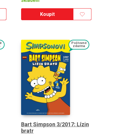
Skladem
Koupit
é
Poštovné
a
zdarma
Bart Simpson 3/2017: Lízin
bratr