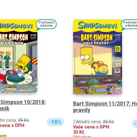
Poštovné
Poštovn
zdarma
zdarm
 Simpson 10/2018:
Bart Simpson 11/2017: H
eník
pravdy
dní cena:
39 Kč
-10
Základní cena:
39 Kč
%
-
cena s DPH:
Vaše cena s DPH:
35
Kč
dem