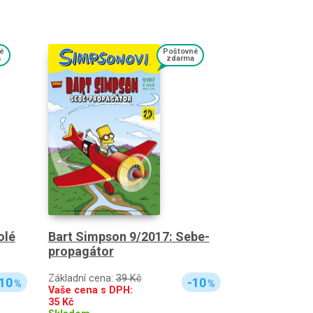
é
Poštovné
a
zdarma
olé
Bart Simpson 9/2017: Sebe-
propagátor
Základní cena:
39 Kč
10
-10
%
%
Vaše cena s DPH:
35
Kč