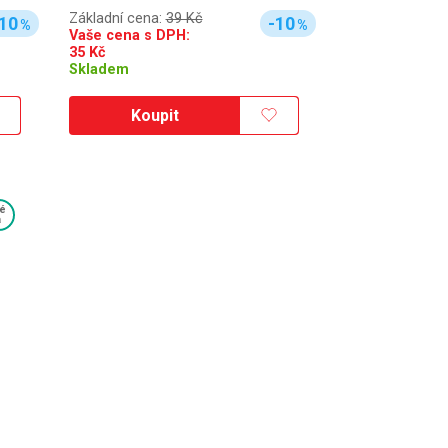
Základní cena:
39 Kč
10
-10
%
%
Vaše cena s DPH:
35
Kč
Skladem
Koupit
é
a