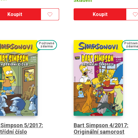
Skladem
Koupit
Koupit
Poštovné
Poštovn
zdarma
zdarm
 Simpson 5/2017:
Bart Simpson 4/2017:
třídní číslo
Originální samorost