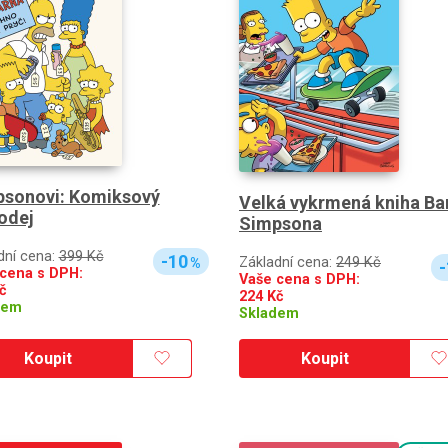
sonovi: Komiksový
Velká vykrmená kniha Ba
odej
Simpsona
dní cena:
399 Kč
-10
Základní cena:
249 Kč
%
-
cena s DPH:
Vaše cena s DPH:
č
224
Kč
dem
Skladem
Koupit
Koupit