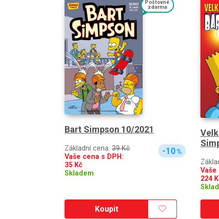
Poštovné
zdarma
Bart Simpson 10/2021
Velk
Sim
Základní cena:
39 Kč
-10
%
Vaše cena s DPH:
Zákla
35
Kč
Vaše 
Skladem
224
K
Skla
Koupit