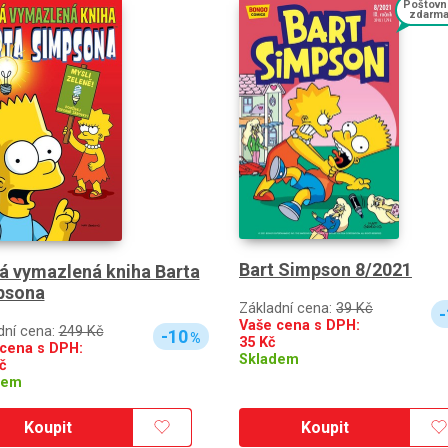
Poštovn
zdarm
Bart Simpson 8/2021
á vymazlená kniha Barta
psona
Základní cena:
39 Kč
-
Vaše cena s DPH:
dní cena:
249 Kč
-10
%
35
Kč
cena s DPH:
Skladem
č
dem
Koupit
Koupit