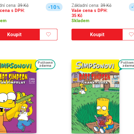
dní cena:
39 Kč
Základní cena:
39 Kč
-10
-
%
cena s DPH:
Vaše cena s DPH:
35
Kč
dem
Skladem
Koupit
Koupit
Poštovné
Poštovn
zdarma
zdarm