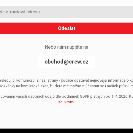
Odeslat
Nebo nám napište na
obchod@crew.cz
sledující komunikací z naší strany - budete dostávat nejnovější informace o
pozvánky na komiksové akce, budete mít možnost účastnit se i našich průzkumů, 
pracováním vašich osobních údajů dle podmínek GDPR platných od 1. 4. 2026. 
soukromi
.