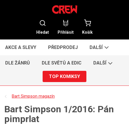
Hledat
Přihlásit
Košík
AKCE A SLEVY
PŘEDPRODEJ
DALŠÍ
DLE ŽÁNRŮ
DLE SVĚTŮ A EDIC
DALŠÍ
TOP KOMIKSY
Bart Simpson magazín
Bart Simpson 1/2016: Pán
pimprlat