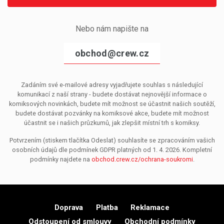
Nebo nám napište na
obchod@crew.cz
Zadáním své e-mailové adresy vyjadřujete souhlas s následující
komunikací z naší strany - budete dostávat nejnovější informace o
komiksových novinkách, budete mít možnost se účastnit našich soutěží,
budete dostávat pozvánky na komiksové akce, budete mít možnost
účastnit se i našich průzkumů, jak zlepšit místní trh s komiksy.
Potvrzením (stiskem tlačítka Odeslat) souhlasíte se zpracováním vašich
osobních údajů dle podmínek GDPR platných od 1. 4. 2026. Kompletní
podmínky najdete na
obchod.crew.cz/ochrana-soukromi
.
Doprava
Platba
Reklamace
Odstoupení od smlouvy
Obchodní podmínky