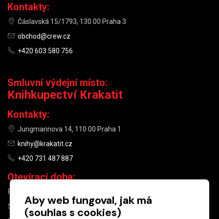
Kontakty:
Čáslavská 15/1793, 130 00 Praha 3
obchod@crew.cz
+420 603 580 756
Smluvní výdejní místo:
Knihkupectví Krakatit
Kontakty:
Jungmannova 14, 110 00 Praha 1
knihy@krakatit.cz
+420 731 487 887
Otevírací doba:
PO–PÁ
9:30–18:30
Aby web fungoval, jak má
SO
10:00–13:00
(souhlas s cookies)