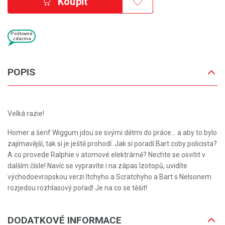
Koupit
Poštovné
zdarma
POPIS
Velká razie!
Homer a šerif Wiggum jdou se svými dětmi do práce... a aby to bylo
zajímavější, tak si je ještě prohodí. Jak si poradí Bart coby policista?
A co provede Ralphie v atomové elektrárně? Nechte se osvítit v
dalším čísle! Navíc se vypravíte i na zápas Izotopů, uvidíte
východoevropskou verzi Itchyho a Scratchyho a Bart s Nelsonem
rozjedou rozhlasový pořad! Je na co se těšit!
DODATKOVÉ INFORMACE