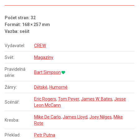
Počet stran: 32
Formát: 168 × 257 mm
Vazba: sešit
Vydavatel:
CREW
Svět:
Magazíny
Pravidelná
Bart Simpson
série:
Žánry:
Dětské
,
Humorné
Eric Rogers
,
Tom Peyer
,
James W. Bates
,
Jesse
Scénář:
Leon McCann
Mike De Carlo
,
James Lloyd
,
Joey Nilges
,
Mike
Kresba:
Rote
Překlad:
Petr Putna