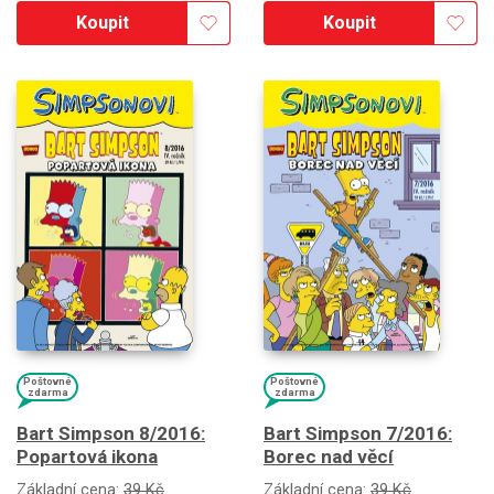
Koupit
Koupit
Poštovné
Poštovné
zdarma
zdarma
Bart Simpson 8/2016:
Bart Simpson 7/2016:
Popartová ikona
Borec nad věcí
Základní cena:
39 Kč
Základní cena:
39 Kč