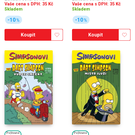
Vaše cena s DPH:
35
Kč
Vaše cena s DPH:
35
Kč
Skladem
Skladem
-10
-10
%
%
Koupit
Koupit
Poštovné
Poštovné