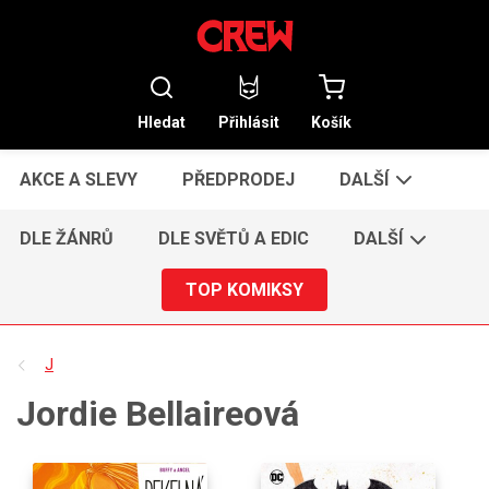
Hledat
Přihlásit
Košík
AKCE A SLEVY
PŘEDPRODEJ
DALŠÍ
DLE ŽÁNRŮ
DLE SVĚTŮ A EDIC
DALŠÍ
TOP KOMIKSY
J
Jordie Bellaireová