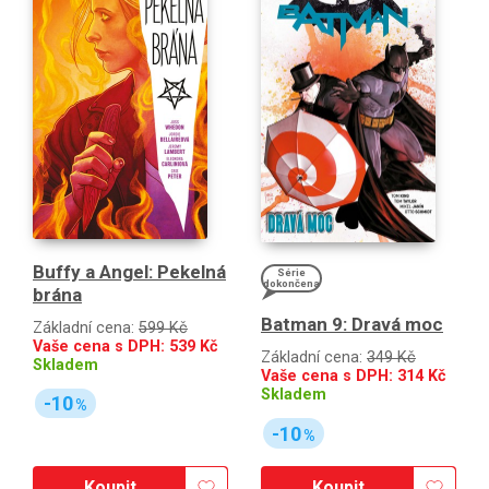
Buffy a Angel: Pekelná
Série
dokončena
brána
Batman 9: Dravá moc
Základní cena:
599 Kč
Vaše cena s DPH:
539
Kč
Základní cena:
349 Kč
Skladem
Vaše cena s DPH:
314
Kč
Skladem
-10
%
-10
%
Koupit
Koupit