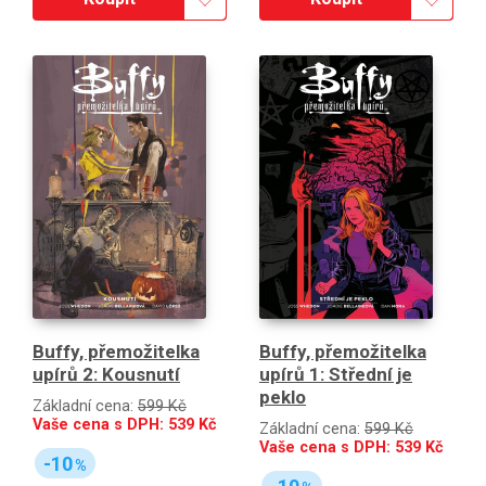
Buffy, přemožitelka
Buffy, přemožitelka
upírů 2: Kousnutí
upírů 1: Střední je
peklo
Základní cena:
599 Kč
Vaše cena s DPH:
539
Kč
Základní cena:
599 Kč
Vaše cena s DPH:
539
Kč
-10
%