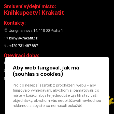
Smluvní výdejní místo:
Knihkupectví Krakatit
Kontakty:
Jungmannova 14, 110 00 Praha 1
knihy@krakatit.cz
+420 731 487 887
Otevírací doba:
PO–PÁ
9:30–18:30
Aby web fungoval, jak má
SO
10:00–13:00
(souhlas s cookies)
NE
ZAVŘENO
Pro co nejlepší zážitek z procházení webu - aby
fungovalo vyhledávání, abychom si pamatovali, co
×
máte v košíku, abyste jednoduše zjistili stav vaší
objednávky, abychom vás neobtěžovali nevhodnou
Máte u nás již
reklamou a abyste se nemuseli pokaždé
registrovaný
přihlašovat.
účet?