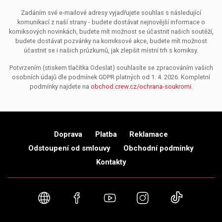
Zadáním své e-mailové adresy vyjadřujete souhlas s následující
komunikací z naší strany - budete dostávat nejnovější informace o
komiksových novinkách, budete mít možnost se účastnit našich soutěží,
budete dostávat pozvánky na komiksové akce, budete mít možnost
účastnit se i našich průzkumů, jak zlepšit místní trh s komiksy.
Potvrzením (stiskem tlačítka Odeslat) souhlasíte se zpracováním vašich
osobních údajů dle podmínek GDPR platných od 1. 4. 2026. Kompletní
podmínky najdete na
obchod.crew.cz/ochrana-soukromi
.
Doprava
Platba
Reklamace
Odstoupení od smlouvy
Obchodní podmínky
Kontakty
Webové stránky
Facebook
YouTube
Instagram
TikTok