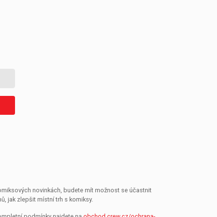
 komiksových novinkách, budete mít možnost se účastnit
jak zlepšit místní trh s komiksy.
Kompletní podmínky najdete na
obchod.crew.cz/ochrana-