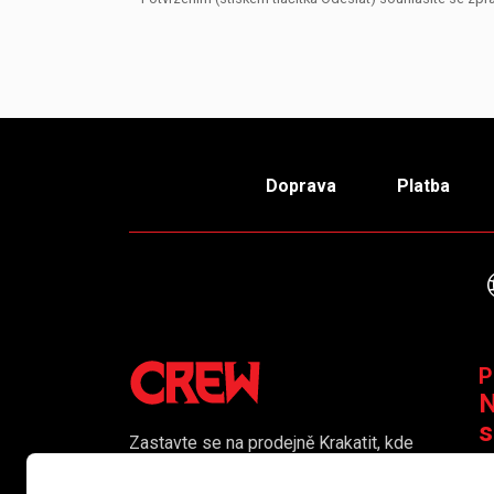
Doprava
Platba
P
N
s
Zastavte se na prodejně Krakatit, kde
vám naši kolegové rádi poradí či
K