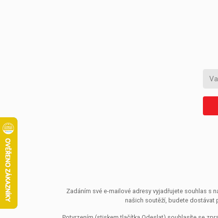
Zadáním své e-mailové adresy vyjadřujete souhlas s ná
našich soutěží, budete dostávat 
Potvrzením (stiskem tlačítka Odeslat) souhlasíte se z