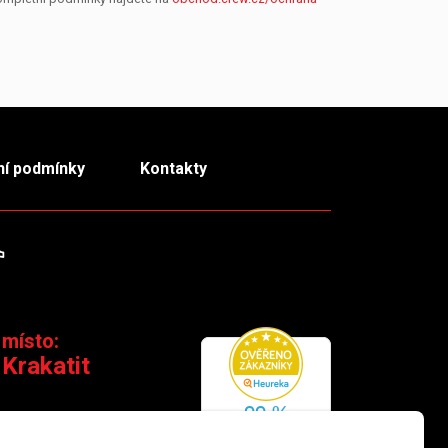
í podmínky
Kontakty
m
TikTok
 místo:
 Krakatit
 110 00 Praha 1