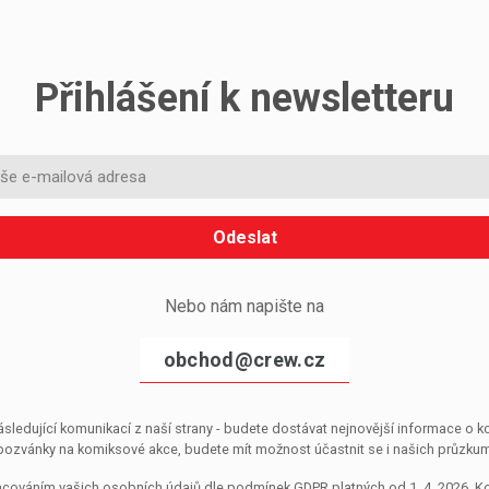
Přihlášení k newsletteru
Odeslat
Nebo nám napište na
obchod@crew.cz
sledující komunikací z naší strany - budete dostávat nejnovější informace o
pozvánky na komiksové akce, budete mít možnost účastnit se i našich průzkumů, 
pracováním vašich osobních údajů dle podmínek GDPR platných od 1. 4. 2026. 