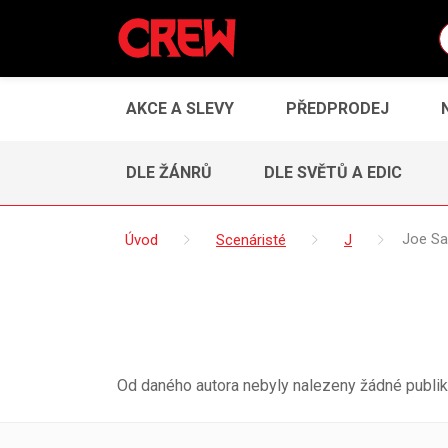
AKCE A SLEVY
PŘEDPRODEJ
DLE ŽÁNRŮ
DLE SVĚTŮ A EDIC
Úvod
Scenáristé
J
Joe S
Od daného autora nebyly nalezeny žádné publik