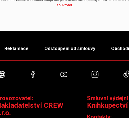
soukromi
.
Reklamace
Odstoupení od smlouvy
Obchodn
Webové stránky
Facebook
YouTube
Instagra
rovozovatel:
Smluvní výdejní
akladatelství CREW
Knihkupectví
.r.o.
Kontakty:
ontakty:
Jungmannova 14,