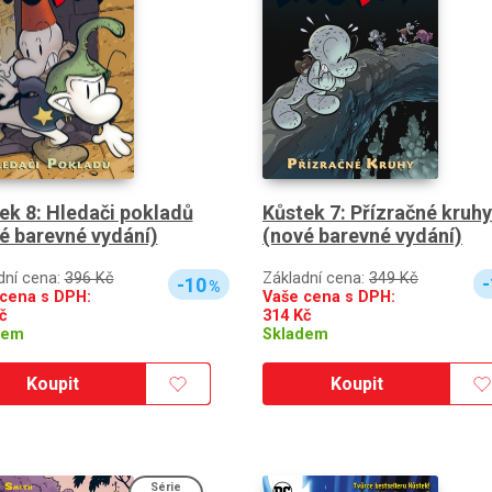
Kůstek 7: Přízračné kruhy
ek 8: Hledači pokladů
(nové barevné vydání)
é barevné vydání)
Základní cena:
349 Kč
dní cena:
396 Kč
-
-10
%
Vaše cena s DPH:
cena s DPH:
314
Kč
č
Skladem
dem
Koupit
Koupit
Série