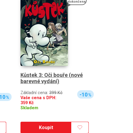
dokončena
Kůstek 3: Oči bouře (nové
barevné vydání)
Základní cena:
399 Kč
-10
%
10
%
Vaše cena s DPH:
359
Kč
Skladem
Koupit