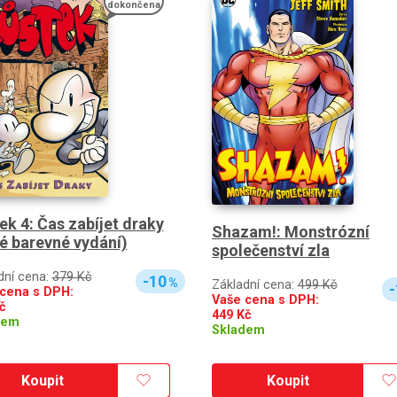
dokončena
ek 4: Čas zabíjet draky
Shazam!: Monstrózní
é barevné vydání)
společenství zla
dní cena:
379 Kč
-10
%
Základní cena:
499 Kč
-
cena s DPH:
Vaše cena s DPH:
č
449
Kč
dem
Skladem
Koupit
Koupit