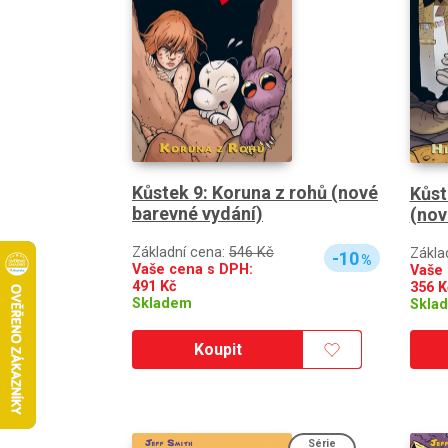
Kůstek 9: Koruna z rohů (nové
Kůst
barevné vydání)
(nov
Základní cena:
546 Kč
Zákla
-10
%
Vaše cena s DPH:
Vaše 
491
Kč
356
K
Skladem
Skla
Koupit
Série