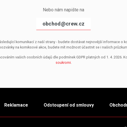
Nebo nám napište na
obchod@crew.cz
sledující komunikací z naší strany - budete dostávat nejnovější informace o
pozvánky na komiksové akce, budete mít možnost účastnit se i našich průzkumů, 
pracováním vašich osobních údajů dle podmínek GDPR platných od 1. 4. 2026. 
soukromi
.
Reklamace
Odstoupení od smlouvy
Obchodn