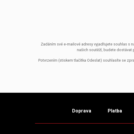
Zadáním své e-mailové adresy vyjadřujete souhlas s ná
našich soutěží, budete dostávat 
Potvrzením (stiskem tlačítka Odeslat) souhlasíte se z
Doprava
Platba