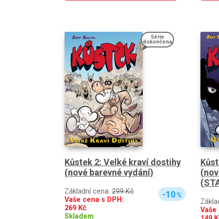
Série
dokončena
Kůstek 2: Velké kraví dostihy
Kůst
(nové barevné vydání)
(nov
(ST
Základní cena:
299 Kč
-10
%
Vaše cena s DPH:
Zákla
269
Kč
Vaše 
Skladem
149
K