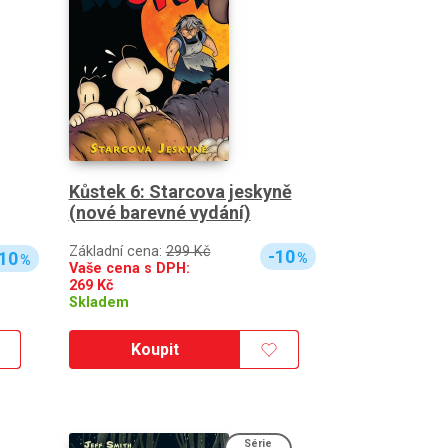
Kůstek 6: Starcova jeskyně
(nové barevné vydání)
Základní cena:
299 Kč
-10
10
%
%
Vaše cena s DPH:
269
Kč
Skladem
Koupit
Série