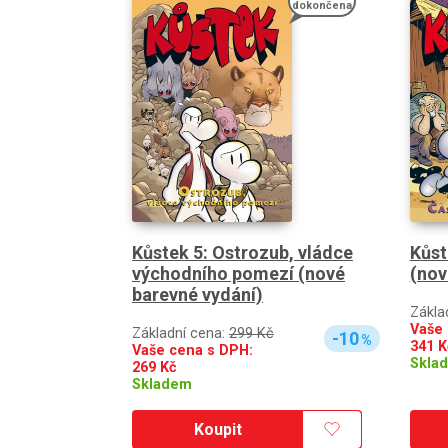
dokončena
Kůstek 5: Ostrozub, vládce
Kůst
východního pomezí (nové
(nov
barevné vydání)
Zákla
Vaše 
Základní cena:
299 Kč
-10
%
341
K
Vaše cena s DPH:
Skla
269
Kč
Skladem
Koupit