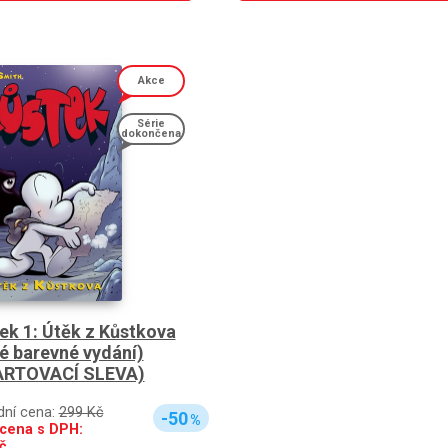
Akce
Série
dokončena
ek 1: Útěk z Kůstkova
é barevné vydání)
ARTOVACÍ SLEVA)
dní cena:
299 Kč
-50
%
cena s DPH:
č