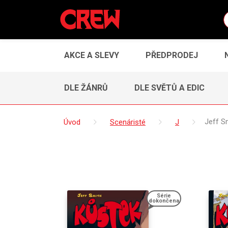
AKCE A SLEVY
PŘEDPRODEJ
DLE ŽÁNRŮ
DLE SVĚTŮ A EDIC
Úvod
Scenáristé
J
Jeff S
Série
dokončena