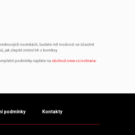
 komiksových novinkách, budete mít možnost se účastnit
jak zlepšit místní trh s komiksy.
Kompletní podmínky najdete na
obchod.crew.cz/ochrana-
í podmínky
Kontakty