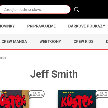
Vyhledávání
NOVINKY
PŘIPRAVUJEME
DÁRKOVÉ POUKAZY
CREW MANGA
WEBTOONY
CREW KIDS
mith
Jeff Smith
Série
Série
dokončena
dokonče