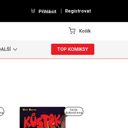
Registrovat
Přihlásit
Košík
DALŠÍ
TOP KOMIKSY
Série
na
dokončena