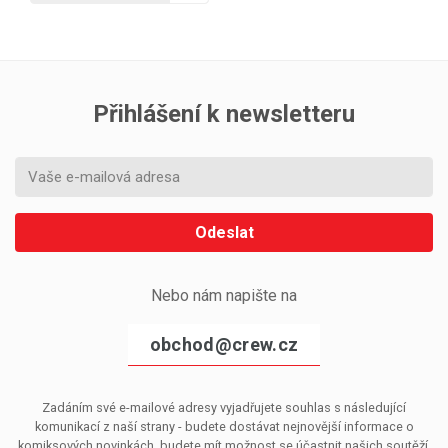
Přihlášení k newsletteru
Odeslat
Nebo nám napište na
obchod@crew.cz
Zadáním své e-mailové adresy vyjadřujete souhlas s následující
komunikací z naší strany - budete dostávat nejnovější informace o
komiksových novinkách, budete mít možnost se účastnit našich soutěží,