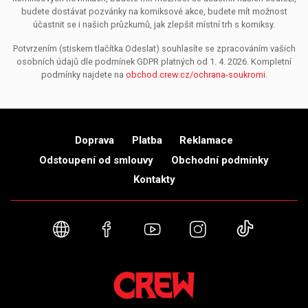
budete dostávat pozvánky na komiksové akce, budete mít možnost
účastnit se i našich průzkumů, jak zlepšit místní trh s komiksy.
Potvrzením (stiskem tlačítka Odeslat) souhlasíte se zpracováním vašich
osobních údajů dle podmínek GDPR platných od 1. 4. 2026. Kompletní
podmínky najdete na
obchod.crew.cz/ochrana-soukromi
.
Doprava
Platba
Reklamace
Odstoupení od smlouvy
Obchodní podmínky
Kontakty
Webové stránky
Facebook
YouTube
Instagram
TikTok