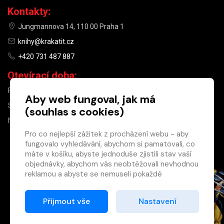
Kontakty:
Jungmannova 14, 110 00 Praha 1
knihy@krakatit.cz
+420 731 487 887
Otevírací doba:
PO–PÁ
9:30–18:30
Aby web fungoval, jak má
SO
10:00–13:00
(souhlas s cookies)
NE
ZAVŘENO
Pro co nejlepší zážitek z procházení webu - aby
fungovalo vyhledávání, abychom si pamatovali, co
×
máte v košíku, abyste jednoduše zjistili stav vaší
objednávky, abychom vás neobtěžovali nevhodnou
Máte u nás již
reklamou a abyste se nemuseli pokaždé
registrovaný
přihlašovat.
účet?
Proto od vás potřebujeme souhlas se
Přijmout vše
Nastavení
Registrací získáte slevu
zpracováním souborů cookies
, tj. malých souborů,
na zboží ve výši 15 %
které se dočasně ukládají ve vašem prohlížeči.
a další výhody.