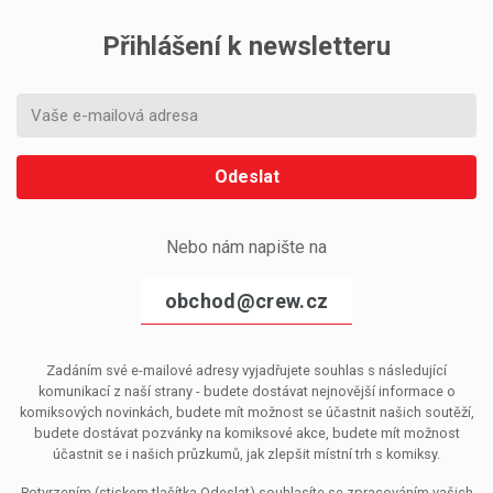
Přihlášení k newsletteru
Odeslat
Nebo nám napište na
obchod@crew.cz
Zadáním své e-mailové adresy vyjadřujete souhlas s následující
komunikací z naší strany - budete dostávat nejnovější informace o
komiksových novinkách, budete mít možnost se účastnit našich soutěží,
budete dostávat pozvánky na komiksové akce, budete mít možnost
účastnit se i našich průzkumů, jak zlepšit místní trh s komiksy.
Potvrzením (stiskem tlačítka Odeslat) souhlasíte se zpracováním vašich