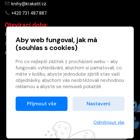
knihy@krakatit.cz
+420 731 487 887
Otevírací doba:
PO–PÁ
9:30–18:30
Aby web fungoval, jak má
SO
10:00–13:00
(souhlas s cookies)
NE
ZAVŘENO
Pro co nejlepší zážitek z procházení webu - aby
fungovalo vyhledávání, abychom si pamatovali, co
×
máte v košíku, abyste jednoduše zjistili stav vaší
objednávky, abychom vás neobtěžovali nevhodnou
Máte u nás již
reklamou a abyste se nemuseli pokaždé
registrovaný
přihlašovat.
účet?
Proto od vás potřebujeme souhlas se
Přijmout vše
Nastavení
Registrací získáte slevu
zpracováním souborů cookies
, tj. malých souborů,
na zboží ve výši 15 %
které se dočasně ukládají ve vašem prohlížeči.
a další výhody.
Děkujeme, že nám ho dáte a pomůžete nám tak
Odmítnout vše
Zásady cookies
web zlepšovat.
Registrovat