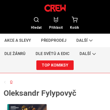
Hledat
Přihlásit
Košík
AKCE A SLEVY
PŘEDPRODEJ
DALŠÍ
DLE ŽÁNRŮ
DLE SVĚTŮ A EDIC
DALŠÍ
TOP KOMIKSY
O
Oleksandr Fylypovyč