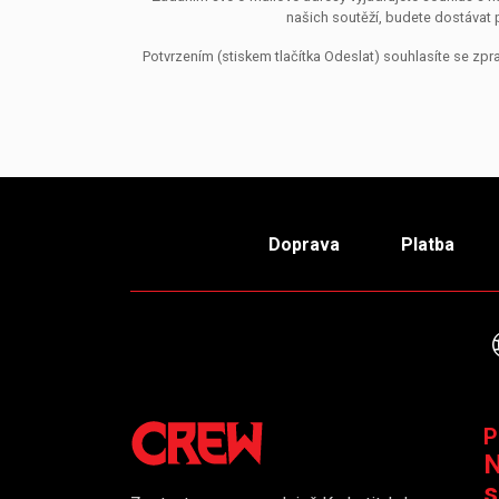
našich soutěží, budete dostávat 
Potvrzením (stiskem tlačítka Odeslat) souhlasíte se z
Doprava
Platba
P
N
s