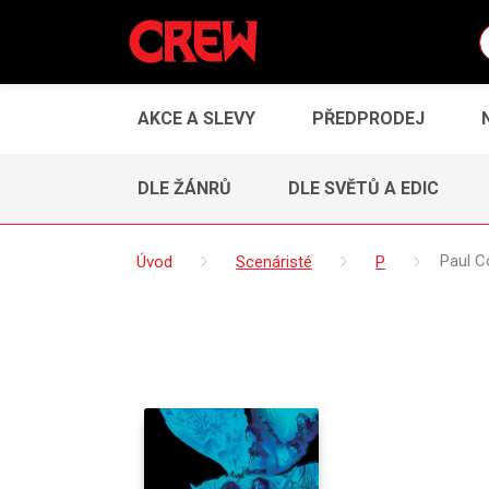
AKCE A SLEVY
PŘEDPRODEJ
DLE ŽÁNRŮ
DLE SVĚTŮ A EDIC
Úvod
Scenáristé
P
Paul C