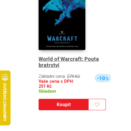
World of Warcraft: Pouta
bratrství
Základní cena:
279 Kč
-10
%
Vaše cena s DPH:
251
Kč
Skladem
Koupit