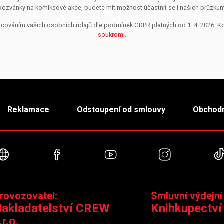
pozvánky na komiksové akce, budete mít možnost účastnit se i našich průzkumů, 
pracováním vašich osobních údajů dle podmínek GDPR platných od 1. 4. 2026. 
soukromi
.
Reklamace
Odstoupení od smlouvy
Obchodn
Webové stránky
Facebook
YouTube
Instagra
rovozovatel:
Smluvní výdejní
akladatelství CREW
Knihkupectví
.r.o.