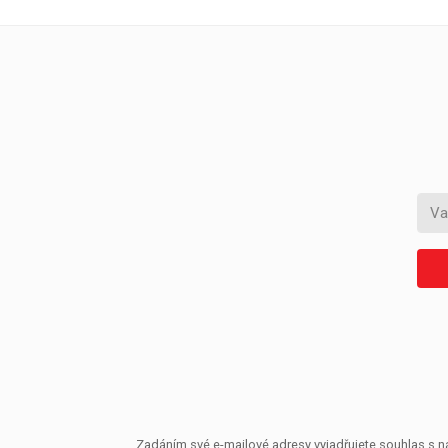
Zadáním své e-mailové adresy vyjadřujete souhlas s ná