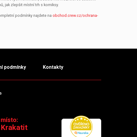
jak zlepšit místní trh s komiksy.
Kompletní podmínky najdete na
obchod.crew.cz/ochrana-
í podmínky
Kontakty
m
TikTok
 místo:
 Krakatit