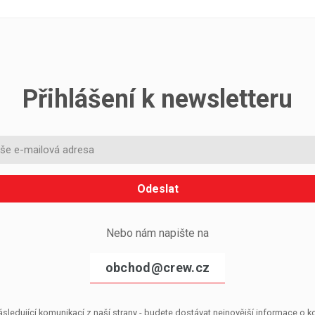
Přihlášení k newsletteru
Odeslat
Nebo nám napište na
obchod@crew.cz
sledující komunikací z naší strany - budete dostávat nejnovější informace o