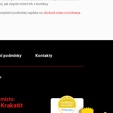
jak zlepšit místní trh s komiksy.
Kompletní podmínky najdete na
obchod.crew.cz/ochrana-
í podmínky
Kontakty
m
TikTok
 místo:
 Krakatit