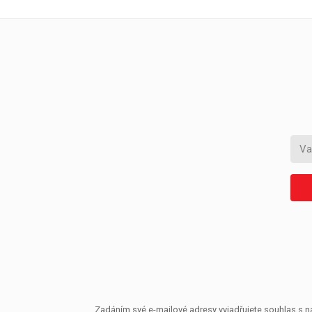
Zadáním své e-mailové adresy vyjadřujete souhlas s ná