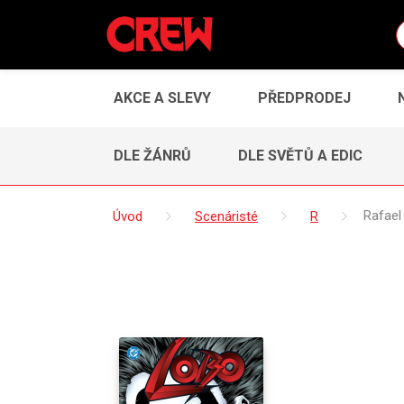
AKCE A SLEVY
PŘEDPRODEJ
DLE ŽÁNRŮ
DLE SVĚTŮ A EDIC
Úvod
Scenáristé
R
Rafael