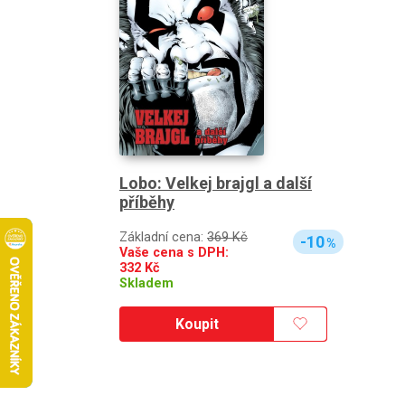
Lobo: Velkej brajgl a další
příběhy
Základní cena:
369 Kč
-10
%
Vaše cena s DPH:
332
Kč
Skladem
Koupit