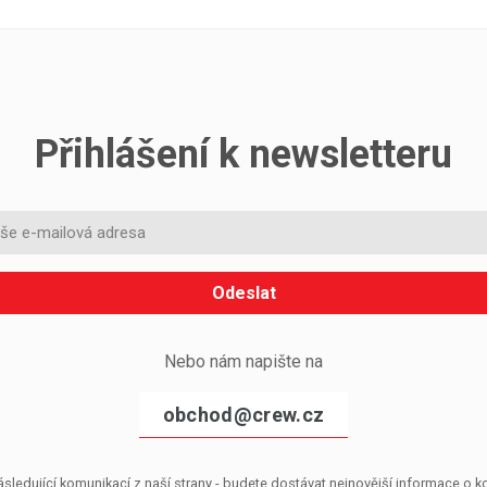
Přihlášení k newsletteru
Odeslat
Nebo nám napište na
obchod@crew.cz
sledující komunikací z naší strany - budete dostávat nejnovější informace o