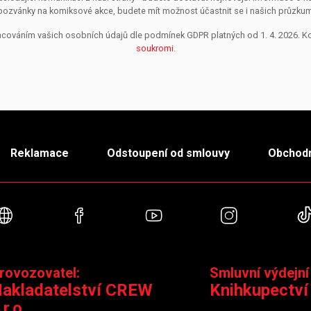
pozvánky na komiksové akce, budete mít možnost účastnit se i našich průzkumů, 
pracováním vašich osobních údajů dle podmínek GDPR platných od 1. 4. 2026. 
soukromi
.
Reklamace
Odstoupení od smlouvy
Obchodn
Webové stránky
Facebook
YouTube
Instagra
rovozovatel:
Smluvní výdejní
akladatelství CREW
Knihkupectví
.r.o.