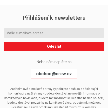
Přihlášení k newsletteru
Odeslat
Nebo nám napište na
obchod@crew.cz
Zadáním své e-mailové adresy vyjadřujete souhlas s následující
komunikací z naší strany - budete dostávat nejnovější informace o
komiksových novinkách, budete mít možnost se účastnit našich soutěží,
budete dostávat pozvánky na komiksové akce, budete mít možnost
účastnit se i našich průzkumů, jak zlepšit místní trh s komiksy.