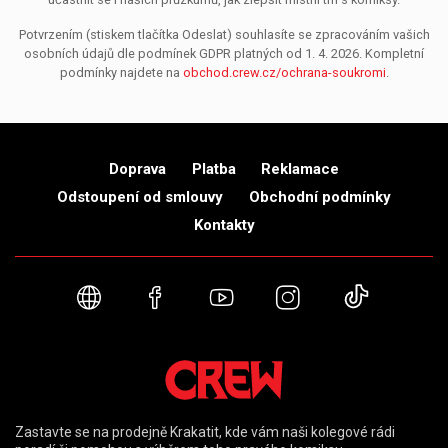
Potvrzením (stiskem tlačítka Odeslat) souhlasíte se zpracováním vašich
osobních údajů dle podmínek GDPR platných od 1. 4. 2026. Kompletní
podmínky najdete na
obchod.crew.cz/ochrana-soukromi
.
Doprava
Platba
Reklamace
Odstoupení od smlouvy
Obchodní podmínky
Kontakty
Webové stránky
Facebook
YouTube
Instagram
TikTok
Zastavte se na prodejně Krakatit, kde vám naši kolegové rádi