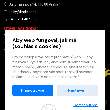
Jungmannova 14, 110 00 Praha 1
knihy@krakatit.cz
+420 731 487 887
Otevírací doba:
PO–PÁ
9:30–18:30
Aby web fungoval, jak má
SO
10:00–13:00
(souhlas s cookies)
NE
ZAVŘENO
Pro co nejlepší zážitek z procházení webu - aby
fungovalo vyhledávání, abychom si pamatovali, co
×
máte v košíku, abyste jednoduše zjistili stav vaší
objednávky, abychom vás neobtěžovali nevhodnou
Máte u nás již
reklamou a abyste se nemuseli pokaždé
registrovaný
přihlašovat.
účet?
Proto od vás potřebujeme souhlas se
Přijmout vše
Nastavení
Registrací získáte slevu
zpracováním souborů cookies
, tj. malých souborů,
na zboží ve výši 15 %
které se dočasně ukládají ve vašem prohlížeči.
a další výhody.
Děkujeme, že nám ho dáte a pomůžete nám tak
Odmítnout vše
Zásady cookies
web zlepšovat.
Registrovat