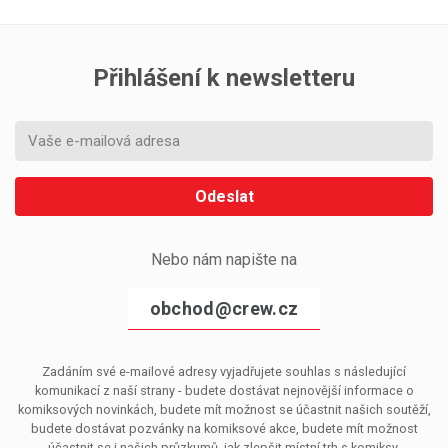
Přihlášení k newsletteru
Odeslat
Nebo nám napište na
obchod@crew.cz
Zadáním své e-mailové adresy vyjadřujete souhlas s následující
komunikací z naší strany - budete dostávat nejnovější informace o
komiksových novinkách, budete mít možnost se účastnit našich soutěží,
budete dostávat pozvánky na komiksové akce, budete mít možnost
účastnit se i našich průzkumů, jak zlepšit místní trh s komiksy.