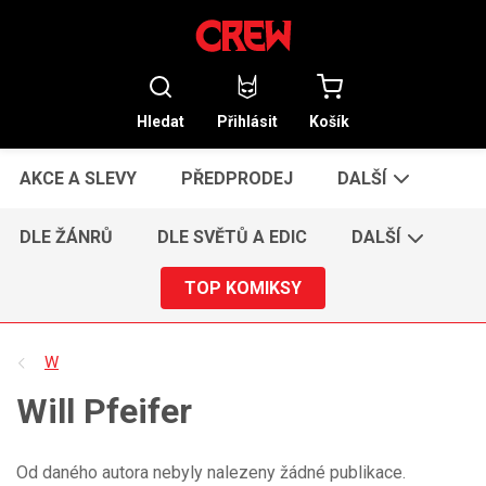
Hledat
Přihlásit
Košík
AKCE A SLEVY
PŘEDPRODEJ
DALŠÍ
DLE ŽÁNRŮ
DLE SVĚTŮ A EDIC
DALŠÍ
TOP KOMIKSY
W
Will Pfeifer
Od daného autora nebyly nalezeny žádné publikace.