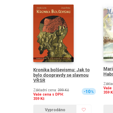
Mari
Kronika bolševismu: Jak to
Hab
bylo doopravdy se slavnou
VŘSR
Zákla
Vaše 
Základní cena:
399 Kč
-10
%
359
K
Vaše cena s DPH:
359
Kč
Vyprodáno