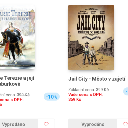
e Terezie a její
Jail City - Město v zajetí
sburkové
Základní cena:
399 Kč
-
Vaše cena s DPH:
dní cena:
399 Kč
-10
%
359
Kč
cena s DPH:
č
Vyprodáno
Vyprodáno