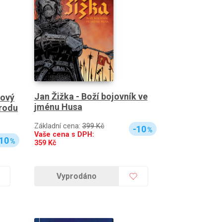
Jan Žižka - Boží bojovník ve
sový
jménu Husa
zrodu
Základní cena:
399 Kč
-10
%
Vaše cena s DPH:
10
%
359
Kč
Vyprodáno