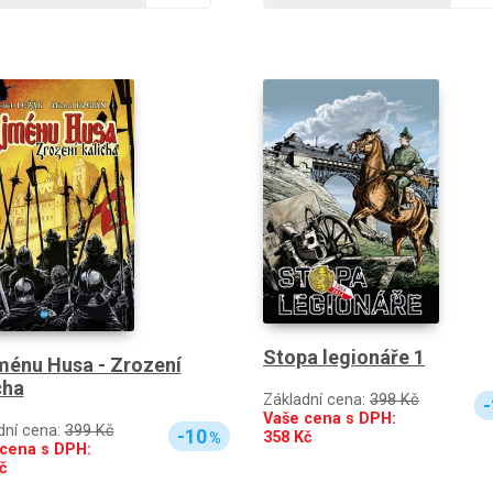
Stopa legionáře 1
ménu Husa - Zrození
cha
Základní cena:
398 Kč
-
Vaše cena s DPH:
dní cena:
399 Kč
-10
358
Kč
%
cena s DPH:
č