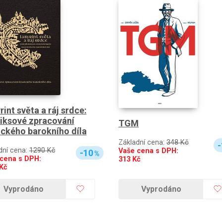
rint světa a ráj srdce:
ksové zpracování
TGM
ického barokního díla
Základní cena:
348 Kč
-
dní cena:
1290 Kč
Vaše cena s DPH:
-10
%
cena s DPH:
313
Kč
Kč
Vyprodáno
Vyprodáno