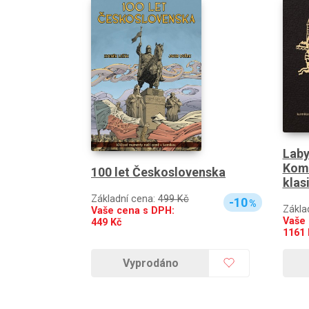
Laby
Komi
100 let Československa
klas
Základní cena:
499 Kč
-10
%
Zákla
Vaše cena s DPH:
Vaše 
449
Kč
1161
Vyprodáno