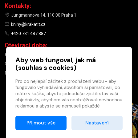
Kontakty:
Jungmannova 14, 110 00 Praha 1
knihy@krakatit.cz
+420 731 487 887
Otevírací doba:
PO–PÁ
9:30–18:30
Aby web fungoval, jak má
SO
10:00–13:00
(souhlas s cookies)
NE
ZAVŘENO
Pro co nejlepší zážitek z procházení webu - aby
fungovalo vyhledávání, abychom si pamatovali, co
×
máte v košíku, abyste jednoduše zjistili stav vaší
objednávky, abychom vás neobtěžovali nevhodnou
Máte u nás již
reklamou a abyste se nemuseli pokaždé
registrovaný
přihlašovat.
účet?
Proto od vás potřebujeme souhlas se
Přijmout vše
Nastavení
Registrací získáte slevu
zpracováním souborů cookies
, tj. malých souborů,
na zboží ve výši 15 %
které se dočasně ukládají ve vašem prohlížeči.
a další výhody.