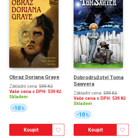
Obraz Doriana Graye
Dobrodružství Toma
Sawyera
Základní cena:
599 Kč
Vaše cena s DPH:
539
Kč
Základní cena:
599 Kč
Skladem
Vaše cena s DPH:
539
Kč
Skladem
-10
%
-10
%
Koupit
Koupit