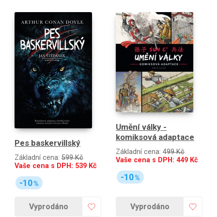
Umění války -
komiksová adaptace
Pes baskervillský
Základní cena:
499 Kč
Základní cena:
599 Kč
Vaše cena s DPH:
449
Kč
Vaše cena s DPH:
539
Kč
-10
%
-10
%
Vyprodáno
Vyprodáno