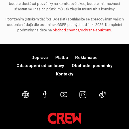
budete dostávat pozvánky na komiksové akce, budete mít možnost
účastnit se i našich průzkumů, jak zlepšit místní trh s komiksy.
Potvrzením (stiskem tlačítka Odeslat) souhlasíte se zpracováním vašich
osobních údajů dle podmínek GDPR platných od 1. 4. 2026. Kompletní
podmínky najdete na
obchod.crew.cz/ochrana-soukromi
.
Doprava
Platba
Reklamace
Odstoupení od smlouvy
Obchodní podmínky
Kontakty
Webové stránky
Facebook
YouTube
Instagram
TikTok