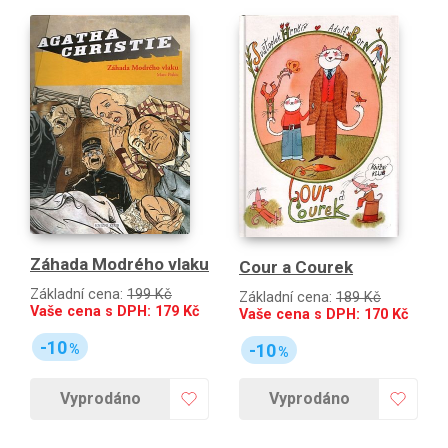
Záhada Modrého vlaku
Cour a Courek
Základní cena:
199 Kč
Základní cena:
189 Kč
Vaše cena s DPH:
179
Kč
Vaše cena s DPH:
170
Kč
-10
-10
%
%
Vyprodáno
Vyprodáno