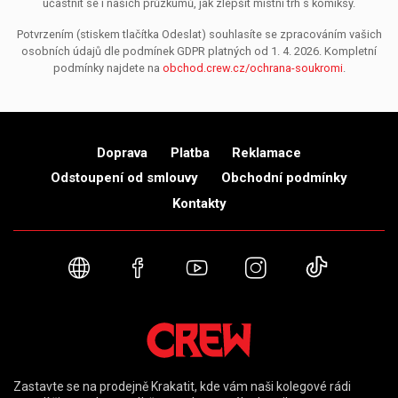
účastnit se i našich průzkumů, jak zlepšit místní trh s komiksy.
Potvrzením (stiskem tlačítka Odeslat) souhlasíte se zpracováním vašich
osobních údajů dle podmínek GDPR platných od 1. 4. 2026. Kompletní
podmínky najdete na
obchod.crew.cz/ochrana-soukromi
.
Doprava
Platba
Reklamace
Odstoupení od smlouvy
Obchodní podmínky
Kontakty
Webové stránky
Facebook
YouTube
Instagram
TikTok
Zastavte se na prodejně Krakatit, kde vám naši kolegové rádi