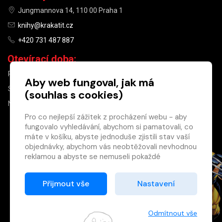
Jungmannova 14, 110 00 Praha 1
knihy@krakatit.cz
+420 731 487 887
Otevírací doba:
PO–PÁ
9:30–18:30
Aby web fungoval, jak má
SO
10:00–13:00
(souhlas s cookies)
NE
ZAVŘENO
Pro co nejlepší zážitek z procházení webu - aby
fungovalo vyhledávání, abychom si pamatovali, co
×
máte v košíku, abyste jednoduše zjistili stav vaší
objednávky, abychom vás neobtěžovali nevhodnou
Máte u nás již
reklamou a abyste se nemuseli pokaždé
registrovaný
přihlašovat.
účet?
Proto od vás potřebujeme souhlas se
Přijmout vše
Nastavení
Registrací získáte slevu
zpracováním souborů cookies
, tj. malých souborů,
na zboží ve výši 15 %
které se dočasně ukládají ve vašem prohlížeči.
a další výhody.
Děkujeme, že nám ho dáte a pomůžete nám tak
Odmítnout vše
Zásady cookies