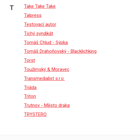
Take Take Take
T
Talpress
Testovací autor
Tichý syndikát
Tomáš Chlud - Sýpka
Tomáš Drahoňovský - Blacklichking
Torst
Toužimský & Moravec
Transmedialist s.r.o.
Triáda
Triton
Trutnov - Město draka
TRYSTERO