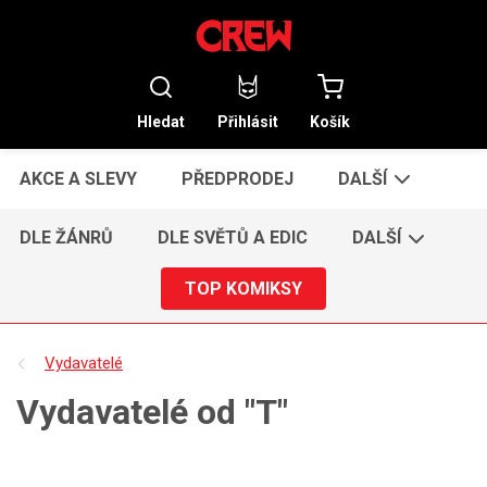
Hledat
Přihlásit
Košík
AKCE A SLEVY
PŘEDPRODEJ
DALŠÍ
DLE ŽÁNRŮ
DLE SVĚTŮ A EDIC
DALŠÍ
TOP KOMIKSY
Vydavatelé
Vydavatelé od "T"