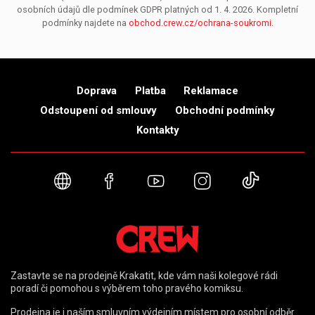
osobních údajů dle podmínek GDPR platných od 1. 4. 2026. Kompletní
podmínky najdete na
obchod.crew.cz/ochrana-soukromi
.
Doprava
Platba
Reklamace
Odstoupení od smlouvy
Obchodní podmínky
Kontakty
Webové stránky
Facebook
YouTube
Instagram
TikTok
Zastavte se na prodejně Krakatit, kde vám naši kolegové rádi
poradí či pomohou s výběrem toho pravého komiksu.
Prodejna je i naším smluvním výdejním místem pro osobní odběr