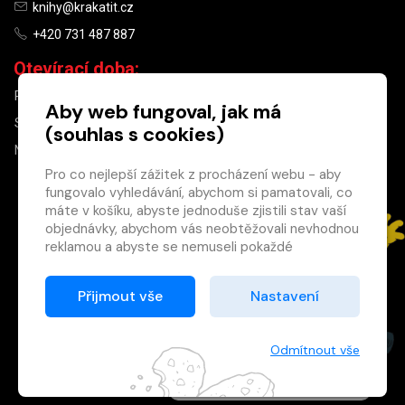
knihy@krakatit.cz
+420 731 487 887
Otevírací doba:
PO–PÁ
9:30–18:30
Aby web fungoval, jak má
SO
10:00–13:00
(souhlas s cookies)
NE
ZAVŘENO
Pro co nejlepší zážitek z procházení webu - aby
fungovalo vyhledávání, abychom si pamatovali, co
×
máte v košíku, abyste jednoduše zjistili stav vaší
objednávky, abychom vás neobtěžovali nevhodnou
Máte u nás již
reklamou a abyste se nemuseli pokaždé
registrovaný
přihlašovat.
účet?
Proto od vás potřebujeme souhlas se
Přijmout vše
Nastavení
Registrací získáte slevu
zpracováním souborů cookies
, tj. malých souborů,
na zboží ve výši 15 %
které se dočasně ukládají ve vašem prohlížeči.
a další výhody.
Děkujeme, že nám ho dáte a pomůžete nám tak
Odmítnout vše
Zásady cookies
web zlepšovat.
Registrovat