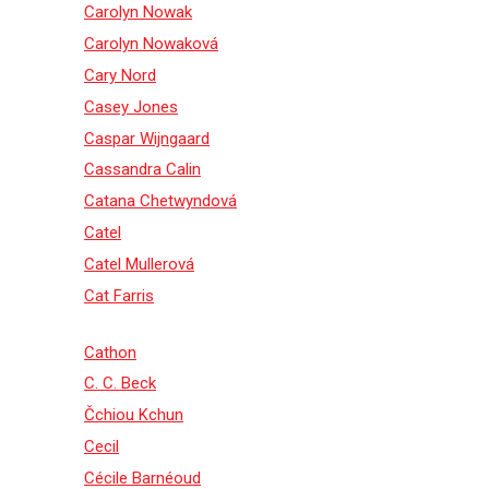
Carolyn Nowak
Carolyn Nowaková
Cary Nord
Casey Jones
Caspar Wijngaard
Cassandra Calin
Catana Chetwyndová
Catel
Catel Mullerová
Cat Farris
Cathon
C. C. Beck
Čchiou Kchun
Cecil
Cécile Barnéoud