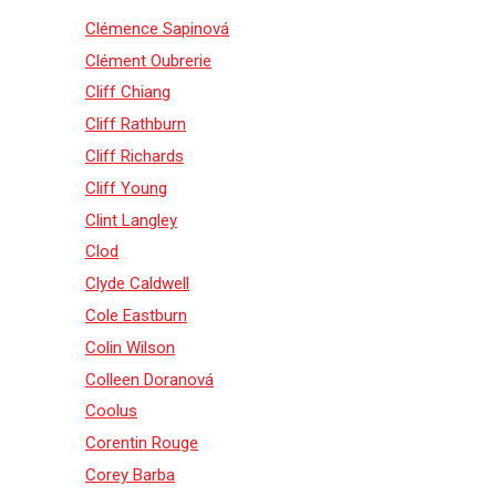
Clémence Sapinová
Clément Oubrerie
Cliff Chiang
Cliff Rathburn
Cliff Richards
Cliff Young
Clint Langley
Clod
Clyde Caldwell
Cole Eastburn
Colin Wilson
Colleen Doranová
Coolus
Corentin Rouge
Corey Barba