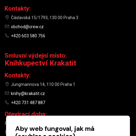
Kontakty:
Čáslavská 15/1793, 130 00 Praha 3
obchod@crew.cz
+420 603 580 756
Smluvní výdejní místo:
Knihkupectví Krakatit
Kontakty:
Jungmannova 14, 110 00 Praha 1
knihy@krakatit.cz
+420 731 487 887
Otevírací doba:
PO–PÁ
9:30–18:30
Aby web fungoval, jak má
SO
10:00–13:00