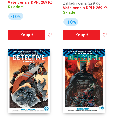
Vaše cena s DPH:
269
Kč
Základní cena:
299 Kč
Skladem
Vaše cena s DPH:
269
Kč
Skladem
-10
%
-10
%
Koupit
Koupit