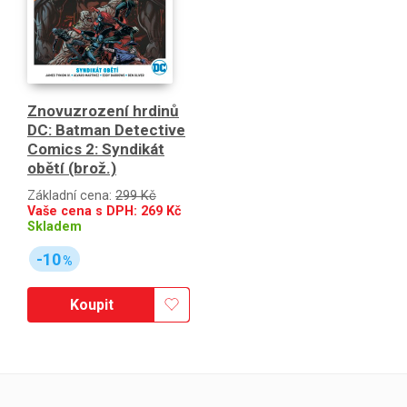
Znovuzrození hrdinů
DC: Batman Detective
Comics 2: Syndikát
obětí (brož.)
Základní cena:
299 Kč
Vaše cena s DPH:
269
Kč
Skladem
-10
%
Koupit