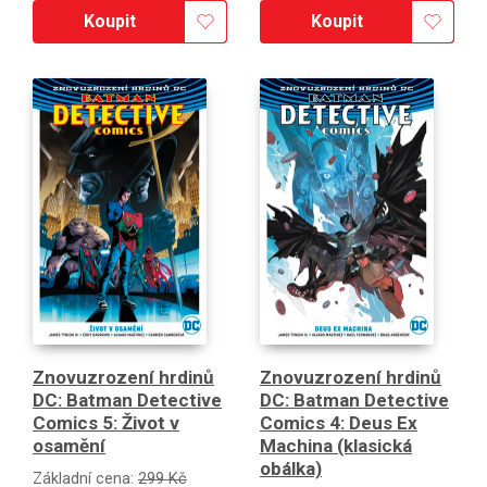
Koupit
Koupit
Znovuzrození hrdinů
Znovuzrození hrdinů
DC: Batman Detective
DC: Batman Detective
Comics 5: Život v
Comics 4: Deus Ex
osamění
Machina (klasická
obálka)
Základní cena:
299 Kč