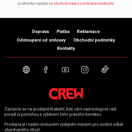
podmínky najdete na
obchod.crew.cz/ochrana-soukromi
.
Doprava
Platba
Reklamace
Odstoupení od smlouvy
Obchodní podmínky
Kontakty
Webové stránky
Facebook
YouTube
Instagram
TikTok
Zastavte se na prodejně Krakatit, kde vám naši kolegové rádi
poradí či pomohou s výběrem toho pravého komiksu.
Prodejna je i naším smluvním výdejním místem pro osobní odběr
objednaného zboží.