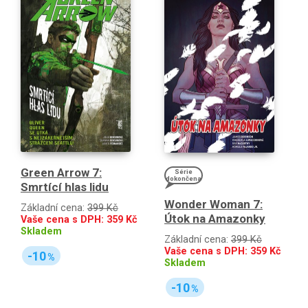
Green Arrow 7:
Série
dokončena
Smrtící hlas lidu
Wonder Woman 7:
Základní cena:
399 Kč
Útok na Amazonky
Vaše cena s DPH:
359
Kč
Skladem
Základní cena:
399 Kč
Vaše cena s DPH:
359
Kč
-10
%
Skladem
-10
%