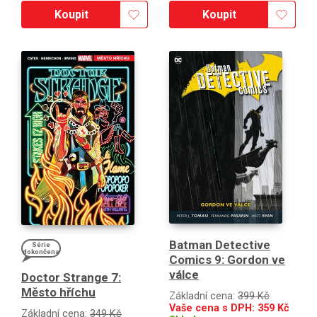
Koupit
Koupit
Batman Detective
Série
dokončena
Comics 9: Gordon ve
válce
Doctor Strange 7:
Město hříchu
Základní cena:
399 Kč
Vaše cena s DPH:
359
Kč
Základní cena:
349 Kč