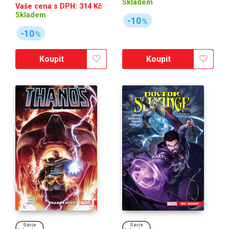
Skladem
Vaše cena s DPH:
314
Kč
Skladem
-10
%
-10
%
Koupit
Koupit
Série
Série