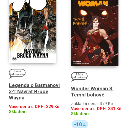
Série
dokončena
Série
dokončena
Legenda o Batmanovi
Wonder Woman 8:
34: Návrat Bruce
Temní bohové
Wayna
Základní cena:
379 Kč
Vaše cena s DPH:
329
Kč
Vaše cena s DPH:
341
Kč
Skladem
Skladem
-10
%