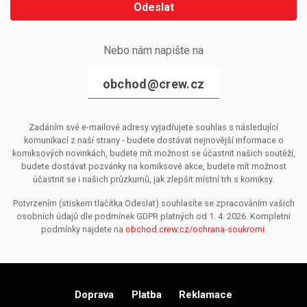
Odeslat
Nebo nám napište na
obchod@crew.cz
Zadáním své e-mailové adresy vyjadřujete souhlas s následující
komunikací z naší strany - budete dostávat nejnovější informace o
komiksových novinkách, budete mít možnost se účastnit našich soutěží,
budete dostávat pozvánky na komiksové akce, budete mít možnost
účastnit se i našich průzkumů, jak zlepšit místní trh s komiksy.
Potvrzením (stiskem tlačítka Odeslat) souhlasíte se zpracováním vašich
osobních údajů dle podmínek GDPR platných od 1. 4. 2026. Kompletní
podmínky najdete na
obchod.crew.cz/ochrana-soukromi
.
Doprava
Platba
Reklamace