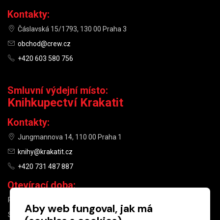
Kontakty:
Čáslavská 15/1793, 130 00 Praha 3
obchod@crew.cz
+420 603 580 756
Smluvní výdejní místo:
Knihkupectví Krakatit
Kontakty:
Jungmannova 14, 110 00 Praha 1
knihy@krakatit.cz
+420 731 487 887
Otevírací doba:
PO–PÁ
9:30–18:30
Aby web fungoval, jak má
SO
10:00–13:00