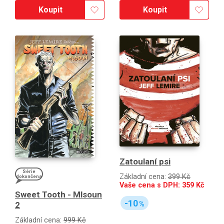
Koupit
Koupit
Zatoulaní psi
Série
Základní cena:
399 Kč
dokončena
Vaše cena s DPH:
359
Kč
Sweet Tooth - Mlsoun
-10
%
2
Základní cena:
999 Kč