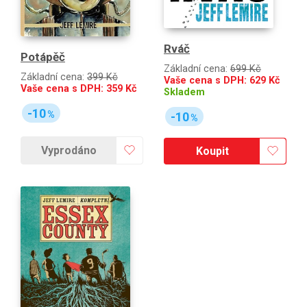
Rváč
Potápěč
Základní cena:
699 Kč
Základní cena:
399 Kč
Vaše cena s DPH:
629
Kč
Vaše cena s DPH:
359
Kč
Skladem
-10
%
-10
%
Vyprodáno
Koupit