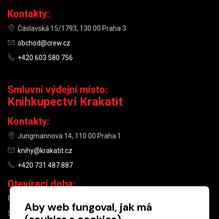
Kontakty:
Čáslavská 15/1793, 130 00 Praha 3
obchod@crew.cz
+420 603 580 756
Smluvní výdejní místo:
Knihkupectví Krakatit
Kontakty:
Jungmannova 14, 110 00 Praha 1
knihy@krakatit.cz
+420 731 487 887
Otevírací doba:
PO–PÁ
9:30–18:30
Aby web fungoval, jak má
SO
10:00–13:00