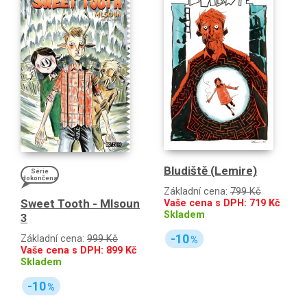
Bludiště (Lemire)
Série
dokončena
Základní cena:
799 Kč
Sweet Tooth - Mlsoun
Vaše cena s DPH:
719
Kč
Skladem
3
-10
Základní cena:
999 Kč
%
Vaše cena s DPH:
899
Kč
Skladem
-10
%