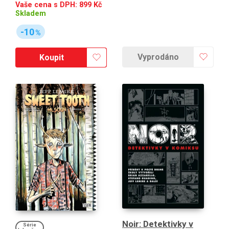
Vaše cena s DPH:
899
Kč
Skladem
-10
%
Vyprodáno
Koupit
Noir: Detektivky v
Série