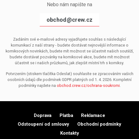
Nebo nám napište na
obchod@crew.cz
Zadáním své e-mailové adresy vyjadřujete souhlas s následující
komunikací z naší strany - budete dostávat nejnovější informace o
komiksových novinkách, budete mít možnost se účastnit našich soutěží,
budete dostávat pozvánky na komiksové akce, budete mít možnost
účastnit se i našich průzkumů, jak zlepšit místní trh s komiksy.
Potvrzením (stiskem tlačítka Odeslat) souhlasíte se zpracováním vašich
osobních údajů dle podmínek GDPR platných od 1. 4. 2026. Kompletní
podmínky najdete na
obchod.crew.cz/ochrana-soukromi
.
Doprava
Platba
Reklamace
Odstoupení od smlouvy
Obchodní podmínky
Kontakty