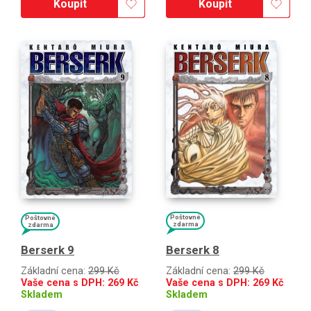
Koupit
Koupit
Poštovné
Poštovné
zdarma
zdarma
Berserk 8
Berserk 9
Základní cena:
299 Kč
Základní cena:
299 Kč
Vaše cena s DPH:
269
Kč
Vaše cena s DPH:
269
Kč
Skladem
Skladem