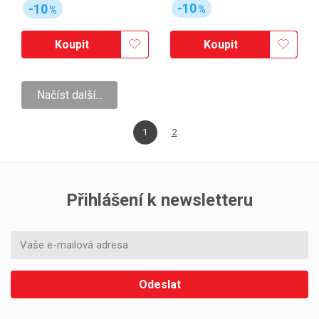
-10
-10
%
%
Koupit
Koupit
Načíst další…
1
2
Přihlášení k newsletteru
Odeslat