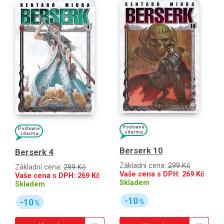
Poštovné
Poštovné
zdarma
zdarma
Berserk 10
Berserk 4
Základní cena:
299 Kč
Základní cena:
299 Kč
Vaše cena s DPH:
269
Kč
Vaše cena s DPH:
269
Kč
Skladem
Skladem
-10
-10
%
%