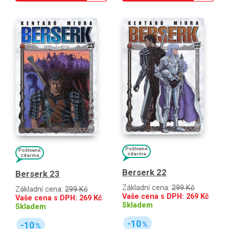
Poštovné
Poštovné
zdarma
zdarma
Berserk 22
Berserk 23
Základní cena:
299 Kč
Základní cena:
299 Kč
Vaše cena s DPH:
269
Kč
Vaše cena s DPH:
269
Kč
Skladem
Skladem
-10
-10
%
%