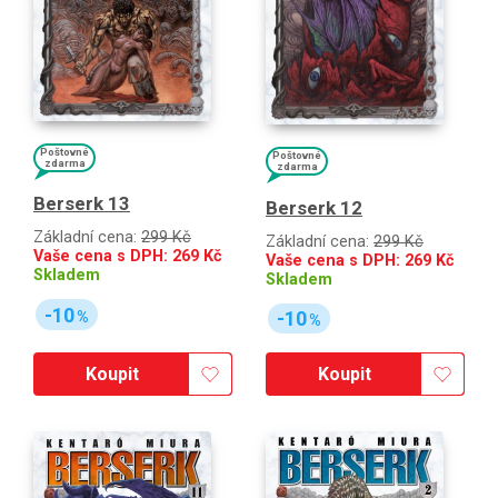
Poštovné
Poštovné
zdarma
zdarma
Berserk 13
Berserk 12
Základní cena:
299 Kč
Základní cena:
299 Kč
Vaše cena s DPH:
269
Kč
Vaše cena s DPH:
269
Kč
Skladem
Skladem
-10
-10
%
%
Koupit
Koupit