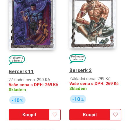
Poštovné
Poštovné
zdarma
zdarma
Berserk 2
Berserk 11
Základní cena:
299 Kč
Základní cena:
299 Kč
Vaše cena s DPH:
269
Kč
Vaše cena s DPH:
269
Kč
Skladem
Skladem
-10
-10
%
%
Koupit
Koupit