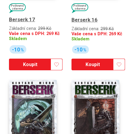
Poštovné
Poštovné
zdarma
zdarma
Berserk 17
Berserk 16
Základní cena:
299 Kč
Základní cena:
299 Kč
Vaše cena s DPH:
269
Kč
Vaše cena s DPH:
269
Kč
Skladem
Skladem
-10
-10
%
%
Koupit
Koupit