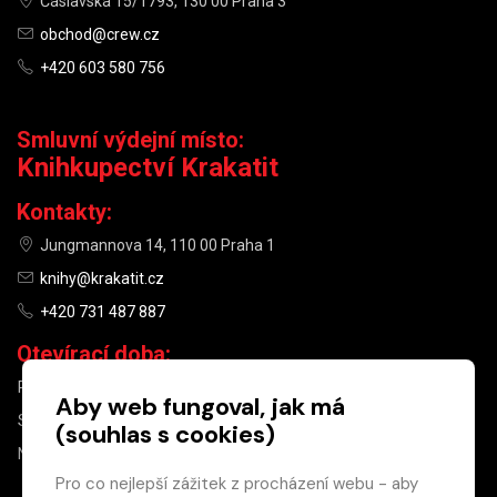
Čáslavská 15/1793, 130 00 Praha 3
obchod@crew.cz
+420 603 580 756
Smluvní výdejní místo:
Knihkupectví Krakatit
Kontakty:
Jungmannova 14, 110 00 Praha 1
knihy@krakatit.cz
+420 731 487 887
Otevírací doba:
PO–PÁ
9:30–18:30
Aby web fungoval, jak má
SO
10:00–13:00
(souhlas s cookies)
NE
ZAVŘENO
Pro co nejlepší zážitek z procházení webu - aby