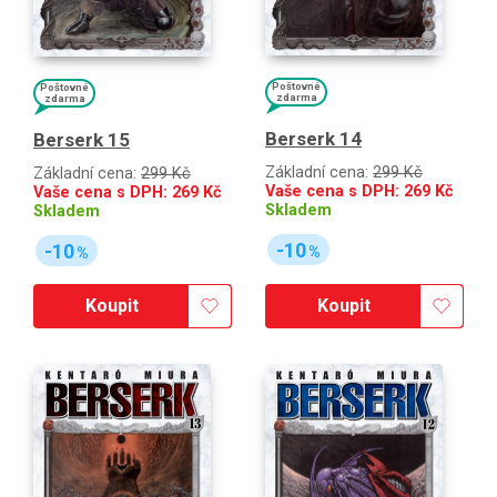
Poštovné
Poštovné
zdarma
zdarma
Berserk 14
Berserk 15
Základní cena:
299 Kč
Základní cena:
299 Kč
Vaše cena s DPH:
269
Kč
Vaše cena s DPH:
269
Kč
Skladem
Skladem
-10
-10
%
%
Koupit
Koupit