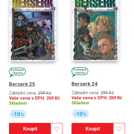
Poštovné
Poštovné
zdarma
zdarma
Berserk 24
Berserk 25
Základní cena:
299 Kč
Základní cena:
299 Kč
Vaše cena s DPH:
269
Kč
Vaše cena s DPH:
269
Kč
Skladem
Skladem
-10
-10
%
%
Koupit
Koupit