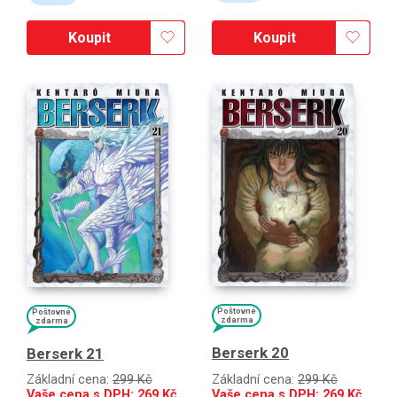
Koupit
Koupit
Poštovné
Poštovné
zdarma
zdarma
Berserk 20
Berserk 21
Základní cena:
299 Kč
Základní cena:
299 Kč
Vaše cena s DPH:
269
Kč
Vaše cena s DPH:
269
Kč