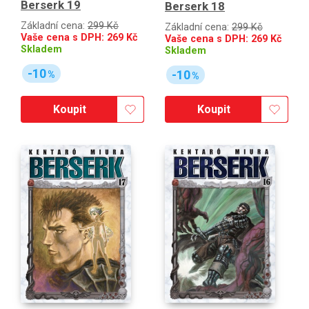
Berserk 19
Berserk 18
Základní cena:
299 Kč
Základní cena:
299 Kč
Vaše cena s DPH:
269
Kč
Vaše cena s DPH:
269
Kč
Skladem
Skladem
-10
-10
%
%
Koupit
Koupit