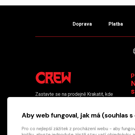
Doprava
Platba
P
N
s
Zastavte se na prodejně Krakatit, kde
vám naši kolegové rádi poradí či
K
pomohou s výběrem toho pravého
Aby web fungoval, jak má (souhlas s
komiksu.
Prodejna je i naším smluvním výdejním
Pro co nejlepší zážitek z procházení webu - aby fungo
košíku, abyste jednoduše zjistili stav vaší objednávk