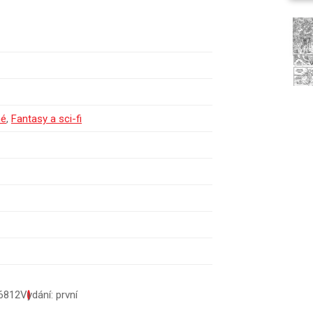
né
,
Fantasy a sci-fi
6812
Vydání: první