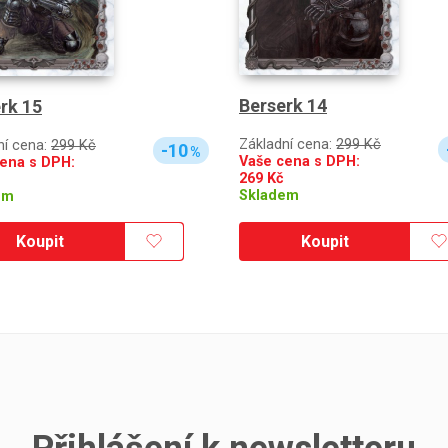
Berserk 14
rk 15
Základní cena:
299 Kč
ní cena:
299 Kč
-10
%
Vaše cena s DPH:
ena s DPH:
269
Kč
Skladem
em
Koupit
Koupit