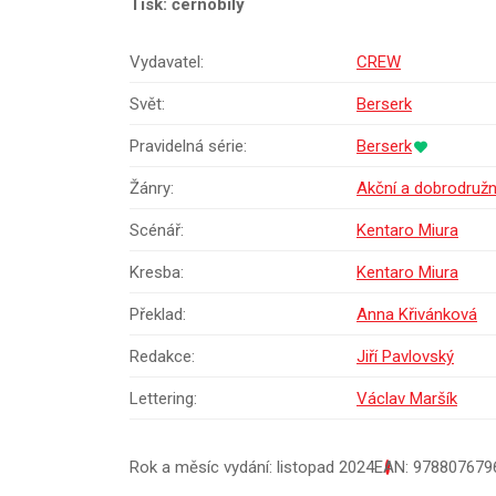
Tisk: černobílý
Vydavatel:
CREW
Svět:
Berserk
Pravidelná série:
Berserk
Žánry:
Akční a dobrodruž
Scénář:
Kentaro Miura
Kresba:
Kentaro Miura
Překlad:
Anna Křivánková
Redakce:
Jiří Pavlovský
Lettering:
Václav Maršík
Rok a měsíc vydání: listopad 2024
EAN: 978807679