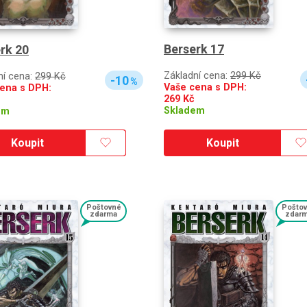
Berserk 17
rk 20
Základní cena:
299 Kč
ní cena:
299 Kč
-10
%
Vaše cena s DPH:
ena s DPH:
269
Kč
Skladem
em
Koupit
Koupit
Poštovné
Pošto
zdarma
zdar