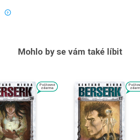
?
Mohlo by se vám také líbit
Poštovné
Pošto
zdarma
zdar