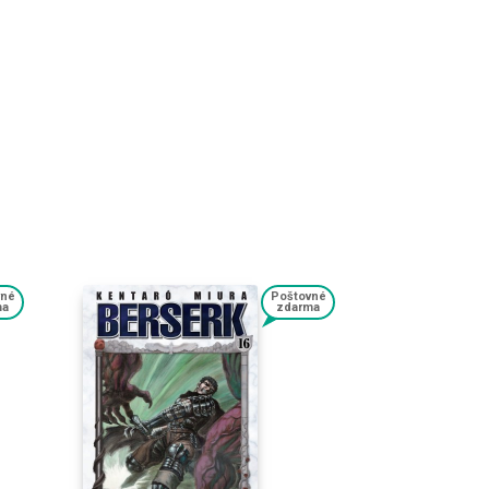
vné
Poštovné
ma
zdarma