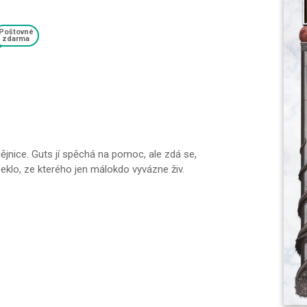
Poštovné
zdarma
ějnice. Guts jí spěchá na pomoc, ale zdá se,
eklo, ze kterého jen málokdo vyvázne živ.