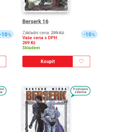
Berserk 16
Základní cena:
299 Kč
-10
-10
%
%
Vaše cena s DPH:
269
Kč
Skladem
Koupit
vné
Poštovné
ma
zdarma