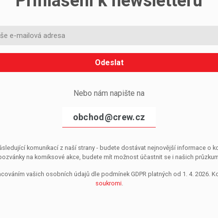
Přihlášení k newsletteru
Odeslat
Nebo nám napište na
obchod@crew.cz
sledující komunikací z naší strany - budete dostávat nejnovější informace o
pozvánky na komiksové akce, budete mít možnost účastnit se i našich průzkumů, 
pracováním vašich osobních údajů dle podmínek GDPR platných od 1. 4. 2026. 
soukromi
.