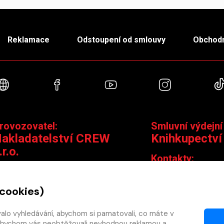
Reklamace
Odstoupení od smlouvy
Obchodn
Webové stránky
Facebook
YouTube
Instagra
rovozovatel:
Smluvní výdejní
akladatelství CREW
Knihkupectví
.r.o.
Kontakty:
ontakty:
Jungmannova 14,
Čáslavská 15/1793, 130 00 Praha 3
knihy@krakatit.cz
 cookies)
obchod@crew.cz
+420 731 487 88
+420 603 580 756
valo vyhledávání, abychom si pamatovali, co máte v
Otevírací doba:
y, abychom vás neobtěžovali nevhodnou reklamou a