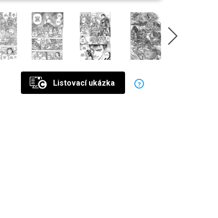
Listovací ukázka
?