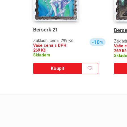
Berserk 21
Berse
Základní cena:
299 Kč
Základ
-10
%
Vaše cena s DPH:
Vaše c
269
Kč
269
Kč
Skladem
Sklad
Koupit