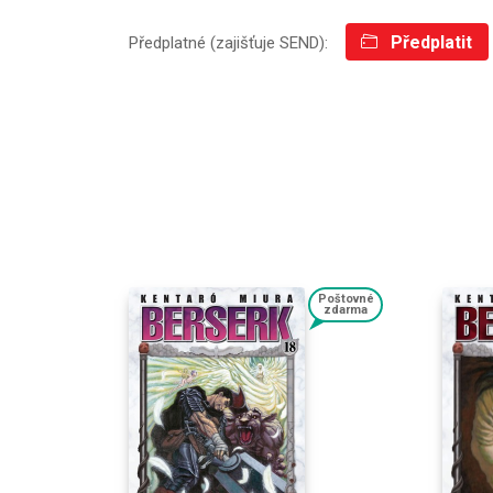
Předplatit
Předplatné (zajišťuje SEND):
Poštovné
zdarma