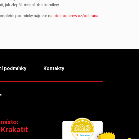
jak zlepšit místní trh s komiksy.
Kompletní podmínky najdete na
obchod.crew.cz/ochrana-
í podmínky
Kontakty
m
TikTok
 místo:
 Krakatit