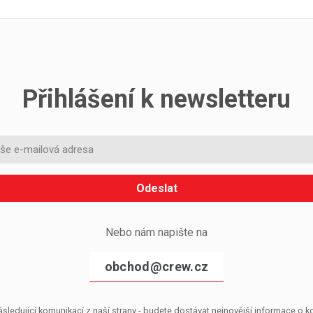
Přihlášení k newsletteru
Odeslat
Nebo nám napište na
obchod@crew.cz
sledující komunikací z naší strany - budete dostávat nejnovější informace o