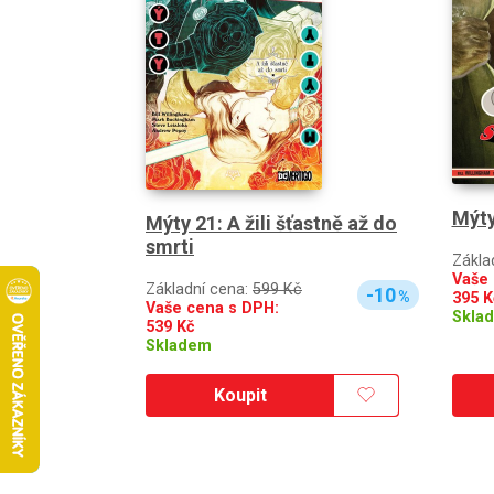
Mýty
Mýty 21: A žili šťastně až do
smrti
Zákla
Vaše 
Základní cena:
599 Kč
-10
%
395
K
Vaše cena s DPH:
Skla
539
Kč
Skladem
Koupit