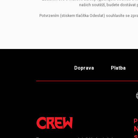
našich soutěží, budete dostávat 
Potvrzením (stiskem tlačítka Odeslat) souhlasíte se z
Doprava
Platba
P
N
s