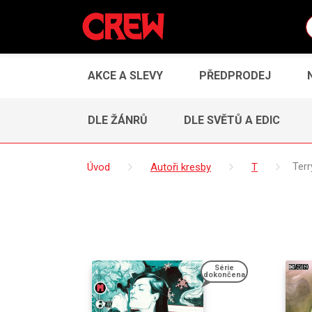
AKCE A SLEVY
PŘEDPRODEJ
DLE ŽÁNRŮ
DLE SVĚTŮ A EDIC
Úvod
Autoři kresby
T
Ter
Série
dokončena