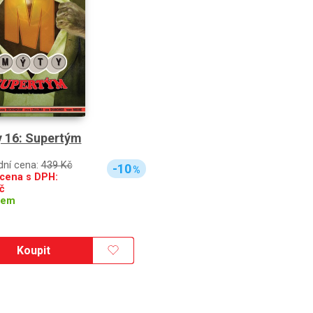
 16: Supertým
dní cena:
439 Kč
-10
%
cena s DPH:
č
dem
Koupit