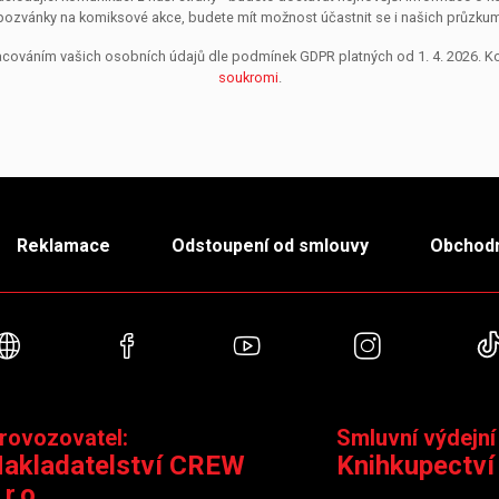
pozvánky na komiksové akce, budete mít možnost účastnit se i našich průzkumů, 
pracováním vašich osobních údajů dle podmínek GDPR platných od 1. 4. 2026. 
soukromi
.
Reklamace
Odstoupení od smlouvy
Obchodn
Webové stránky
Facebook
YouTube
Instagra
rovozovatel:
Smluvní výdejní
akladatelství CREW
Knihkupectví
.r.o.