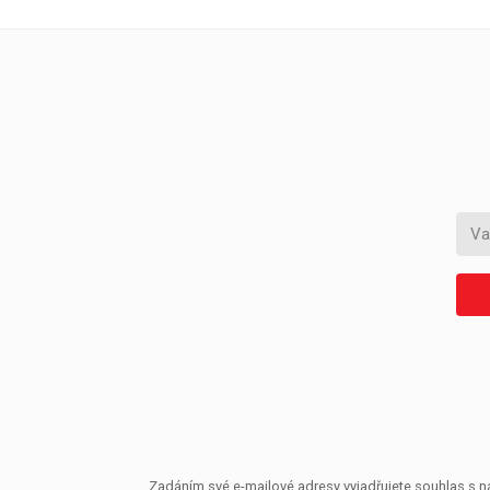
Zadáním své e-mailové adresy vyjadřujete souhlas s ná