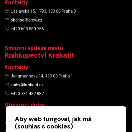
Kontakty:
Čáslavská 15/1793, 130 00 Praha 3
obchod@crew.cz
+420 603 580 756
Smluvní výdejní místo:
Knihkupectví Krakatit
Kontakty:
Jungmannova 14, 110 00 Praha 1
knihy@krakatit.cz
+420 731 487 887
Otevírací doba:
PO–PÁ
9:30–18:30
Aby web fungoval, jak má
SO
10:00–13:00
(souhlas s cookies)
NE
ZAVŘENO