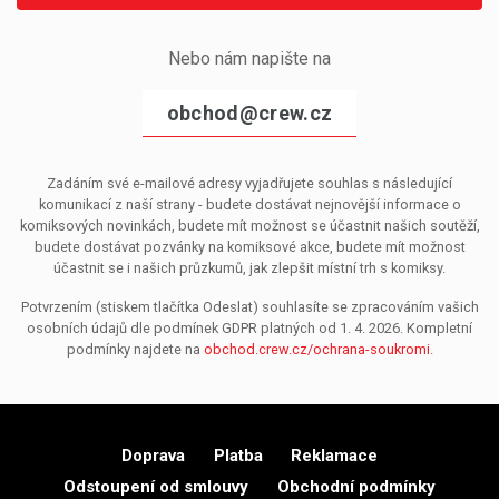
Nebo nám napište na
obchod@crew.cz
Zadáním své e-mailové adresy vyjadřujete souhlas s následující
komunikací z naší strany - budete dostávat nejnovější informace o
komiksových novinkách, budete mít možnost se účastnit našich soutěží,
budete dostávat pozvánky na komiksové akce, budete mít možnost
účastnit se i našich průzkumů, jak zlepšit místní trh s komiksy.
Potvrzením (stiskem tlačítka Odeslat) souhlasíte se zpracováním vašich
osobních údajů dle podmínek GDPR platných od 1. 4. 2026. Kompletní
podmínky najdete na
obchod.crew.cz/ochrana-soukromi
.
Doprava
Platba
Reklamace
Odstoupení od smlouvy
Obchodní podmínky