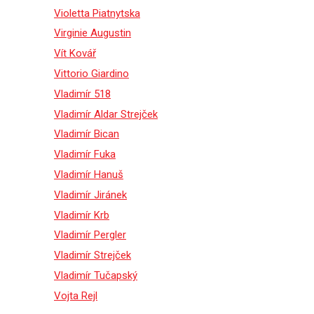
Violetta Piatnytska
Virginie Augustin
Vít Kovář
Vittorio Giardino
Vladimír 518
Vladimír Aldar Strejček
Vladimír Bican
Vladimír Fuka
Vladimír Hanuš
Vladimír Jiránek
Vladimír Krb
Vladimír Pergler
Vladimír Strejček
Vladimír Tučapský
Vojta Rejl