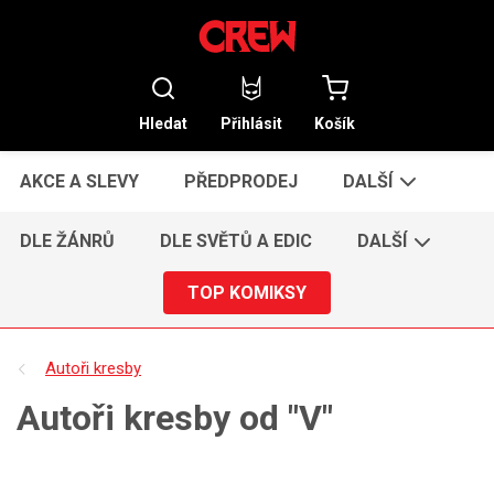
Hledat
Přihlásit
Košík
AKCE A SLEVY
PŘEDPRODEJ
DALŠÍ
DLE ŽÁNRŮ
DLE SVĚTŮ A EDIC
DALŠÍ
TOP KOMIKSY
Autoři kresby
Autoři kresby od "V"