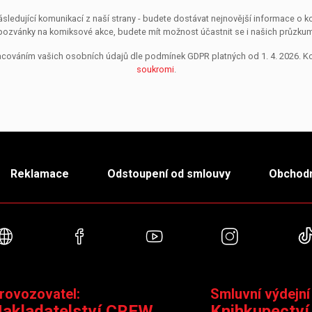
sledující komunikací z naší strany - budete dostávat nejnovější informace o
pozvánky na komiksové akce, budete mít možnost účastnit se i našich průzkumů, 
pracováním vašich osobních údajů dle podmínek GDPR platných od 1. 4. 2026. 
soukromi
.
Reklamace
Odstoupení od smlouvy
Obchodn
Webové stránky
Facebook
YouTube
Instagra
rovozovatel:
Smluvní výdejní
akladatelství CREW
Knihkupectví