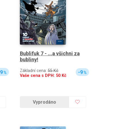
Bublifuk 7 - ...a všichni za
bubliny!
Základní cena:
55 Kč
-9
-9
%
%
Vaše cena s DPH:
50
Kč
Vyprodáno