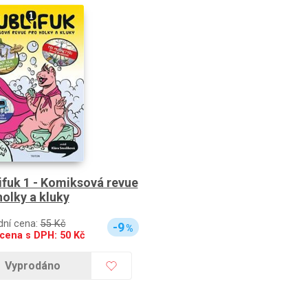
ifuk 1 - Komiksová revue
holky a kluky
dní cena:
55 Kč
-9
%
 cena s DPH:
50
Kč
Vyprodáno