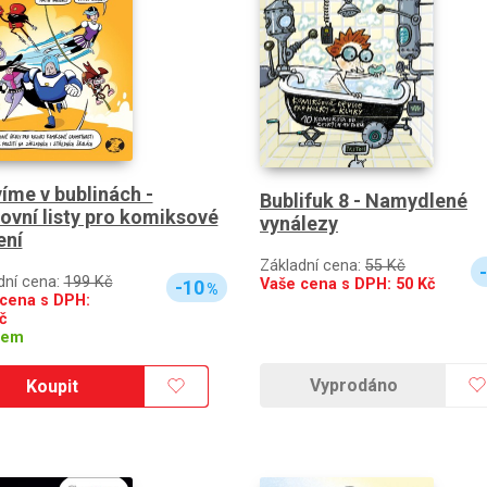
íme v bublinách -
Bublifuk 8 - Namydlené
ovní listy pro komiksové
vynálezy
ení
Základní cena:
55 Kč
dní cena:
199 Kč
Vaše cena s DPH:
50
Kč
-10
%
cena s DPH:
č
dem
Vyprodáno
Koupit