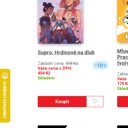
Mluv
Supro: Hrdinové na dluh
Prac
tvoř
Základní cena:
449 Kč
-10
%
Vaše cena s DPH:
404
Kč
Zákla
Skladem
Vaše 
179
K
Skla
Koupit