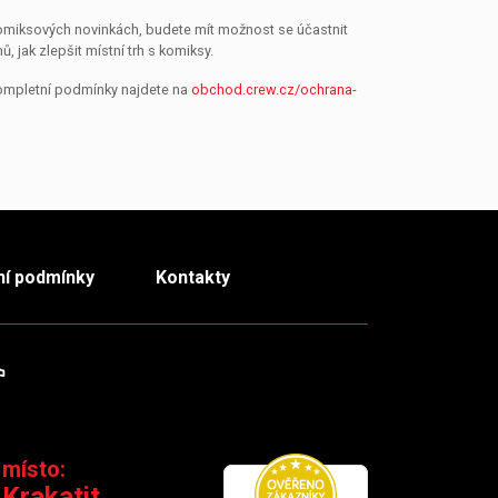
 komiksových novinkách, budete mít možnost se účastnit
jak zlepšit místní trh s komiksy.
Kompletní podmínky najdete na
obchod.crew.cz/ochrana-
í podmínky
Kontakty
m
TikTok
 místo:
 Krakatit