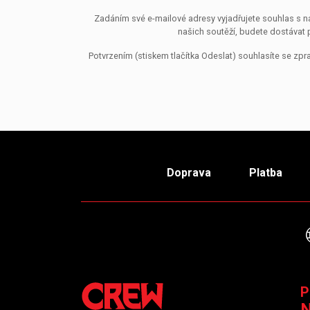
Zadáním své e-mailové adresy vyjadřujete souhlas s ná
našich soutěží, budete dostávat 
Potvrzením (stiskem tlačítka Odeslat) souhlasíte se z
Doprava
Platba
P
N