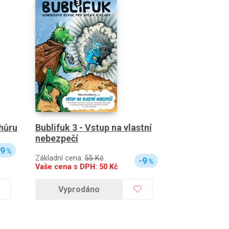
Bublifuk 3 - Vstup na vlastní
hůru
nebezpečí
-9
%
Základní cena:
55 Kč
-9
%
Vaše cena s DPH:
50
Kč
Vyprodáno