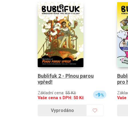
Bubl
Bublifuk 2 - Plnou parou
pro 
vpřed!
Zákla
Základní cena:
55 Kč
-9
%
Vaše
Vaše cena s DPH:
50
Kč
Vyprodáno