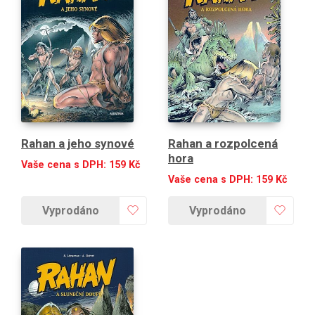
Rahan a jeho synové
Rahan a rozpolcená
hora
Vaše cena s DPH:
159
Kč
Vaše cena s DPH:
159
Kč
Vyprodáno
Vyprodáno