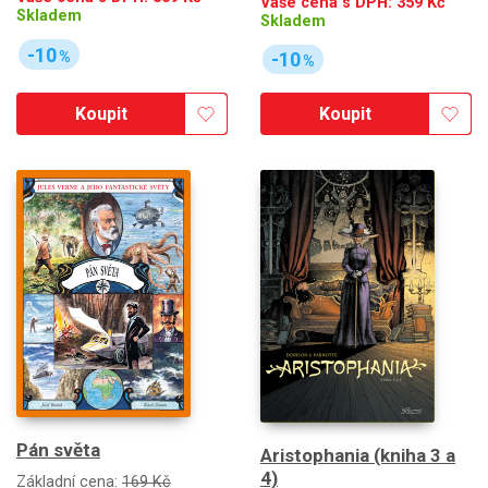
Vaše cena s DPH:
359
Kč
Skladem
Skladem
-10
%
-10
%
Koupit
Koupit
Pán světa
Aristophania (kniha 3 a
4)
Základní cena:
169 Kč