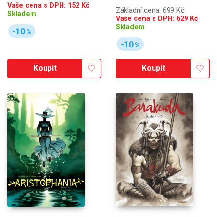
Vaše cena s DPH:
152
Kč
Základní cena:
699 Kč
Skladem
Vaše cena s DPH:
629
Kč
Skladem
-10
%
-10
%
Koupit
Koupit