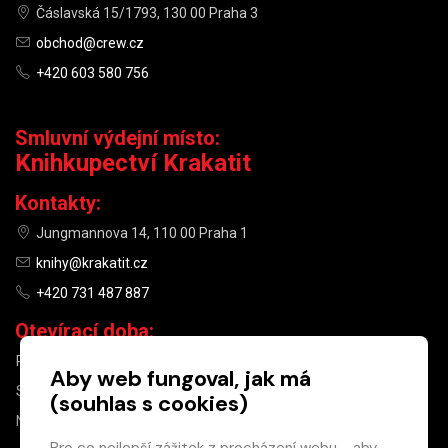
Čáslavská 15/1793, 130 00 Praha 3
obchod@crew.cz
+420 603 580 756
Smluvní výdejní místo:
Knihkupectví Krakatit
Kontakty:
Jungmannova 14, 110 00 Praha 1
knihy@krakatit.cz
+420 731 487 887
Otevírací doba:
PO–PÁ
9:30–18:30
Aby web fungoval, jak má
SO
10:00–13:00
(souhlas s cookies)
NE
ZAVŘENO