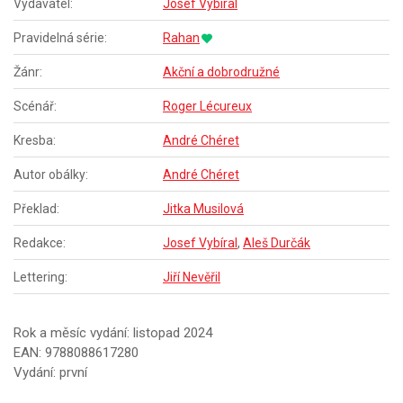
Vydavatel:
Josef Vybíral
Pravidelná série:
Rahan
Žánr:
Akční a dobrodružné
Scénář:
Roger Lécureux
Kresba:
André Chéret
Autor obálky:
André Chéret
Překlad:
Jitka Musilová
Redakce:
Josef Vybíral
,
Aleš Durčák
Lettering:
Jiří Nevěřil
Rok a měsíc vydání: listopad 2024
EAN: 9788088617280
Vydání: první