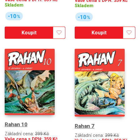
Vaše cena s DPH:
359
Kč
Skladem
Skladem
-10
-10
%
%
Koupit
Koupit
Rahan 10
Rahan 7
Základní cena:
399 Kč
Základní cena:
399 Kč
Vaše cena s DPH:
359
Kč