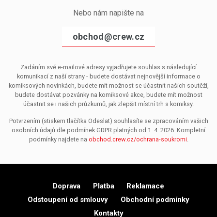
Nebo nám napište na
obchod@crew.cz
Zadáním své e-mailové adresy vyjadřujete souhlas s následující
komunikací z naší strany - budete dostávat nejnovější informace o
komiksových novinkách, budete mít možnost se účastnit našich soutěží,
budete dostávat pozvánky na komiksové akce, budete mít možnost
účastnit se i našich průzkumů, jak zlepšit místní trh s komiksy.
Potvrzením (stiskem tlačítka Odeslat) souhlasíte se zpracováním vašich
osobních údajů dle podmínek GDPR platných od 1. 4. 2026. Kompletní
podmínky najdete na
obchod.crew.cz/ochrana-soukromi
.
Doprava
Platba
Reklamace
Odstoupení od smlouvy
Obchodní podmínky
Kontakty