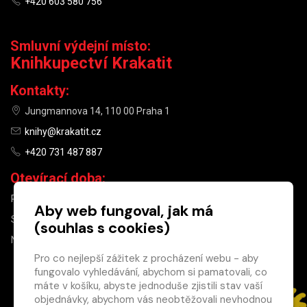
+420 603 580 756
Smluvní výdejní místo:
Knihkupectví Krakatit
Kontakty:
Jungmannova 14, 110 00 Praha 1
knihy@krakatit.cz
+420 731 487 887
Otevírací doba:
PO–PÁ
9:30–18:30
Aby web fungoval, jak má
SO
10:00–13:00
(souhlas s cookies)
NE
ZAVŘENO
Pro co nejlepší zážitek z procházení webu - aby
fungovalo vyhledávání, abychom si pamatovali, co
×
máte v košíku, abyste jednoduše zjistili stav vaší
objednávky, abychom vás neobtěžovali nevhodnou
Máte u nás již