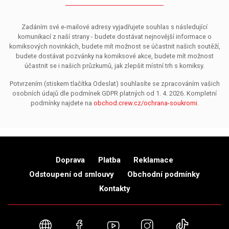
Zadáním své e-mailové adresy vyjadřujete souhlas s následující
komunikací z naší strany - budete dostávat nejnovější informace o
komiksových novinkách, budete mít možnost se účastnit našich soutěží,
budete dostávat pozvánky na komiksové akce, budete mít možnost
účastnit se i našich průzkumů, jak zlepšit místní trh s komiksy.
Potvrzením (stiskem tlačítka Odeslat) souhlasíte se zpracováním vašich
osobních údajů dle podmínek GDPR platných od 1. 4. 2026. Kompletní
podmínky najdete na
obchod.crew.cz/ochrana-soukromi
.
Doprava
Platba
Reklamace
Odstoupení od smlouvy
Obchodní podmínky
Kontakty
Webové stránky
Facebook
YouTube
Instagram
TikTok