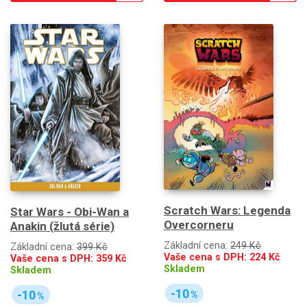
Scratch Wars: Legenda
Star Wars - Obi-Wan a
Overcorneru
Anakin (žlutá série)
Základní cena:
249 Kč
Základní cena:
399 Kč
Vaše cena s DPH:
224
Kč
Vaše cena s DPH:
359
Kč
Skladem
Skladem
-10
-10
%
%