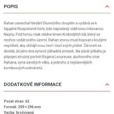
POPIS
Rahan zanechal hledání Slunečního doupěte a vydává se k
tajuplné Rozpolcené hoře, kde naposledy viděl svou milovanou
Naúnu. Pod horou však vládne kmen Krokodýlích lidí, který se
nechce vzdát svého území. Rahan znovu musí bojovat s krutými
nepřáteli, aby obhájil svou čest i čest svých přátel. Zároveň se
dovídá, že jeho dva synové záhadně zmizeli…Na závěr příběhu je
připojen stručný portrét Rogera Lecureuxe, duchovního otce
Rahana, syna zavátých věků, a jednoho z nejslavnějších
komiksových scénáristů.
DODATKOVÉ INFORMACE
Počet stran: 62
Formát: 209 × 296 mm
Vazba: brožovaná