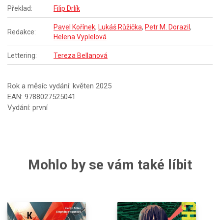
Překlad:
Filip Drlík
Pavel Kořínek
,
Lukáš Růžička
,
Petr M. Dorazil
,
Redakce:
Helena Vyplelová
Lettering:
Tereza Bellanová
Rok a měsíc vydání: květen 2025
EAN: 9788027525041
Vydání: první
Mohlo by se vám také líbit