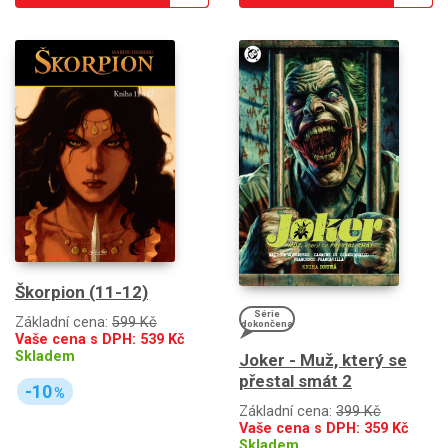
Škorpion (11-12)
Série
Základní cena:
599 Kč
dokončena
Vaše cena s DPH:
539
Kč
Skladem
Joker - Muž, který se
přestal smát 2
-10
%
Základní cena:
399 Kč
Vaše cena s DPH:
359
Kč
Skladem