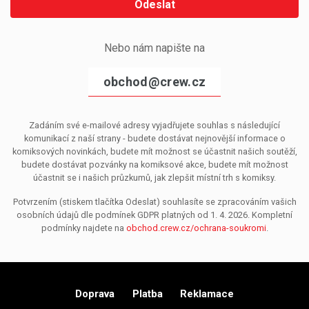
Odeslat
Nebo nám napište na
obchod@crew.cz
Zadáním své e-mailové adresy vyjadřujete souhlas s následující
komunikací z naší strany - budete dostávat nejnovější informace o
komiksových novinkách, budete mít možnost se účastnit našich soutěží,
budete dostávat pozvánky na komiksové akce, budete mít možnost
účastnit se i našich průzkumů, jak zlepšit místní trh s komiksy.
Potvrzením (stiskem tlačítka Odeslat) souhlasíte se zpracováním vašich
osobních údajů dle podmínek GDPR platných od 1. 4. 2026. Kompletní
podmínky najdete na
obchod.crew.cz/ochrana-soukromi
.
Doprava
Platba
Reklamace