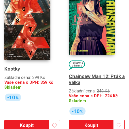
Poštovné
zdarma
Kostky
Chainsaw Man 12: Pták a
Základní cena:
399 Kč
válka
Vaše cena s DPH:
359
Kč
Skladem
Základní cena:
249 Kč
Vaše cena s DPH:
224
Kč
-10
%
Skladem
-10
%
Koupit
Koupit