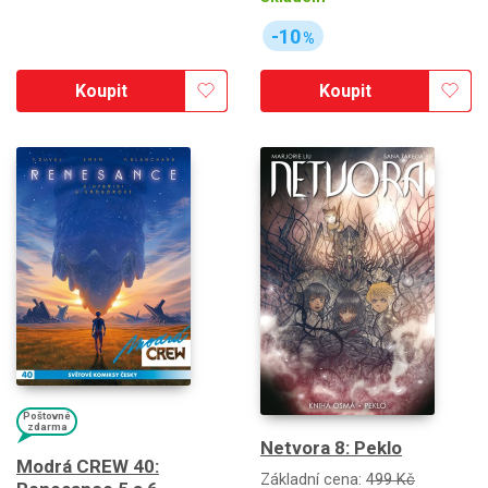
-10
%
Koupit
Koupit
Poštovné
zdarma
Netvora 8: Peklo
Modrá CREW 40:
Základní cena:
499 Kč