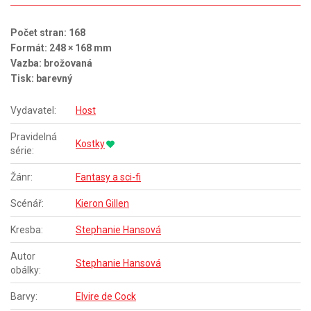
Počet stran: 168
Formát: 248 × 168 mm
Vazba: brožovaná
Tisk: barevný
Vydavatel:
Host
Pravidelná
Kostky
série:
Žánr:
Fantasy a sci-fi
Scénář:
Kieron Gillen
Kresba:
Stephanie Hansová
Autor
Stephanie Hansová
obálky:
Barvy:
Elvire de Cock