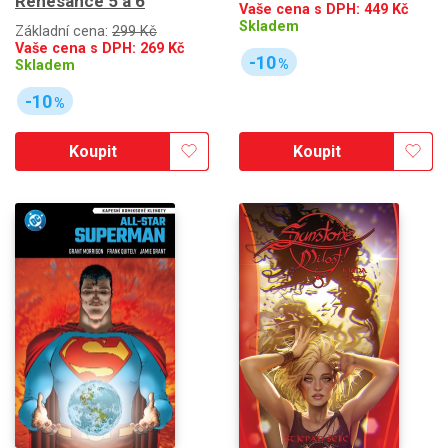
Renesance 5 a 6
Vaše cena s DPH:
449
Kč
Skladem
Základní cena:
299 Kč
Vaše cena s DPH:
269
Kč
-10
%
Skladem
-10
%
Koupit
Koupit