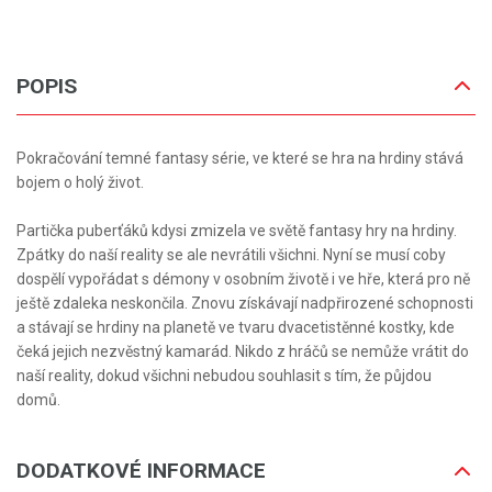
POPIS
Pokračování temné fantasy série, ve které se hra na hrdiny stává
bojem o holý život.
Partička puberťáků kdysi zmizela ve světě fantasy hry na hrdiny.
Zpátky do naší reality se ale nevrátili všichni. Nyní se musí coby
dospělí vypořádat s démony v osobním životě i ve hře, která pro ně
ještě zdaleka neskončila. Znovu získávají nadpřirozené schopnosti
a stávají se hrdiny na planetě ve tvaru dvacetistěnné kostky, kde
čeká jejich nezvěstný kamarád. Nikdo z hráčů se nemůže vrátit do
naší reality, dokud všichni nebudou souhlasit s tím, že půjdou
domů.
DODATKOVÉ INFORMACE