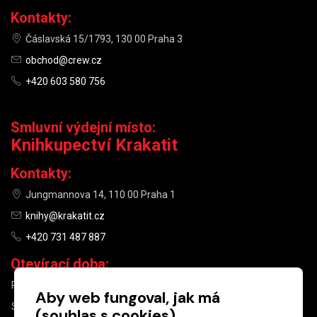
Kontakty:
Čáslavská 15/1793, 130 00 Praha 3
obchod@crew.cz
+420 603 580 756
Smluvní výdejní místo:
Knihkupectví Krakatit
Kontakty:
Jungmannova 14, 110 00 Praha 1
knihy@krakatit.cz
+420 731 487 887
Otevírací doba:
PO–PÁ
9:30–18:30
Aby web fungoval, jak má
SO
10:00–13:00
(souhlas s cookies)