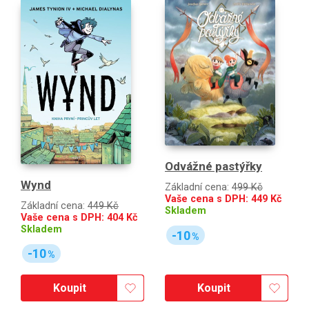
Odvážné pastýřky
Wynd
Základní cena:
499 Kč
Vaše cena s DPH:
449
Kč
Základní cena:
449 Kč
Skladem
Vaše cena s DPH:
404
Kč
Skladem
-10
%
-10
%
Koupit
Koupit