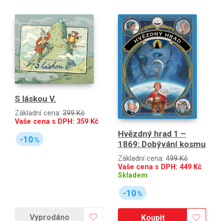
S láskou V.
Základní cena:
399 Kč
Vaše cena s DPH:
359
Kč
Hvězdný hrad 1 –
-10
%
1869: Dobývání kosmu
Základní cena:
499 Kč
Vaše cena s DPH:
449
Kč
Skladem
-10
%
Vyprodáno
Koupit