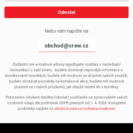
Odeslat
Nebo nám napište na
obchod@crew.cz
Zadáním své e-mailové adresy vyjadřujete souhlas s následující
komunikací z naší strany - budete dostávat nejnovější informace o
komiksových novinkách, budete mít možnost se účastnit našich soutěží,
budete dostávat pozvánky na komiksové akce, budete mít možnost
účastnit se i našich průzkumů, jak zlepšit místní trh s komiksy.
Potvrzením (stiskem tlačítka Odeslat) souhlasíte se zpracováním vašich
osobních údajů dle podmínek GDPR platných od 1. 4. 2026. Kompletní
podmínky najdete na
obchod.crew.cz/ochrana-soukromi
.