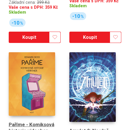
Vaše cena s DPH:
359
Kč
Základní cena:
399 Kč
Skladem
Vaše cena s DPH:
359
Kč
Skladem
-10
%
-10
%
Koupit
Koupit
Paříme - Komiksová