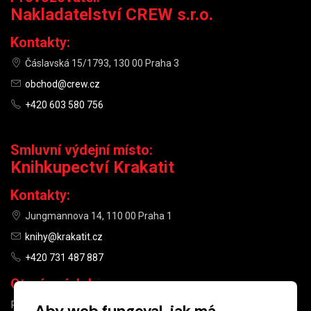
Nakladatelství CREW s.r.o.
Kontakty:
Čáslavská 15/1793, 130 00 Praha 3
obchod@crew.cz
+420 603 580 756
Smluvní výdejní místo:
Knihkupectví Krakatit
Kontakty:
Jungmannova 14, 110 00 Praha 1
knihy@krakatit.cz
+420 731 487 887
Otevírací doba:
PO–PÁ
9:30–18:30
Aby web fungoval, jak má