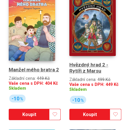
Hvězdný hrad 2 -
Manžel mého bratra 2
Rytíři z Marsu
Základní cena:
449 Kč
Základní cena:
499 Kč
Vaše cena s DPH:
404
Kč
Vaše cena s DPH:
449
Kč
Skladem
Skladem
-10
%
-10
%
Koupit
Koupit