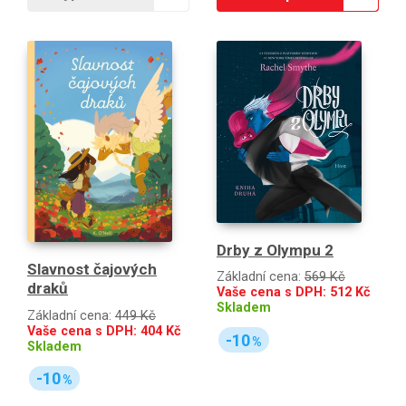
Drby z Olympu 2
Slavnost čajových
Základní cena:
569 Kč
draků
Vaše cena s DPH:
512
Kč
Skladem
Základní cena:
449 Kč
Vaše cena s DPH:
404
Kč
-10
%
Skladem
-10
%