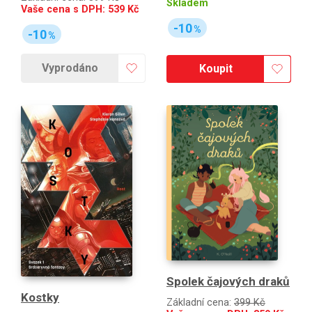
Skladem
Vaše cena s DPH:
539
Kč
-10
%
-10
%
Vyprodáno
Koupit
Spolek čajových draků
Kostky
Základní cena:
399 Kč