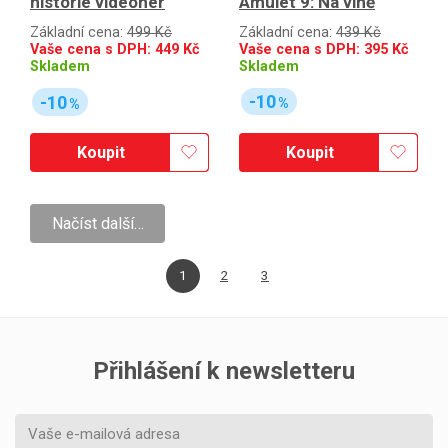
Amulet 9: Na vlně
historie videoher
Základní cena:
439 Kč
Základní cena:
499 Kč
Vaše cena s DPH:
395
Kč
Vaše cena s DPH:
449
Kč
Skladem
Skladem
-10
-10
%
%
Koupit
Koupit
Načíst další…
1
2
3
Přihlášení k newsletteru