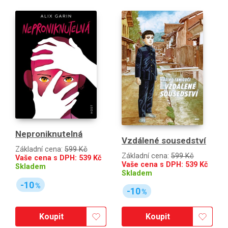
Neproniknutelná
Vzdálené sousedství
Základní cena:
599 Kč
Základní cena:
599 Kč
Vaše cena s DPH:
539
Kč
Vaše cena s DPH:
539
Kč
Skladem
Skladem
-10
%
-10
%
Koupit
Koupit