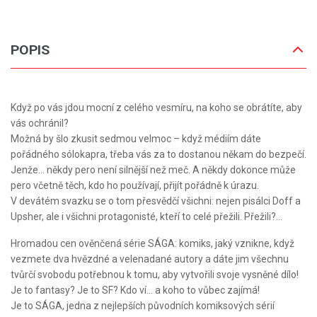
POPIS
Když po vás jdou mocní z celého vesmíru, na koho se obrátíte, aby
vás ochránil?
Možná by šlo zkusit sedmou velmoc – když médiím dáte
pořádného sólokapra, třeba vás za to dostanou někam do bezpečí.
Jenže… někdy pero není silnější než meč. A někdy dokonce může
pero včetně těch, kdo ho používají, přijít pořádně k úrazu.
V devátém svazku se o tom přesvědčí všichni: nejen pisálci Doff a
Upsher, ale i všichni protagonisté, kteří to celé přežili. Přežili?…
Hromadou cen ověnčená série SÁGA: komiks, jaký vznikne, když
vezmete dva hvězdné a velenadané autory a dáte jim všechnu
tvůrčí svobodu potřebnou k tomu, aby vytvořili svoje vysněné dílo!
Je to fantasy? Je to SF? Kdo ví… a koho to vůbec zajímá!
Je to SÁGA, jedna z nejlepších původních komiksových sérií