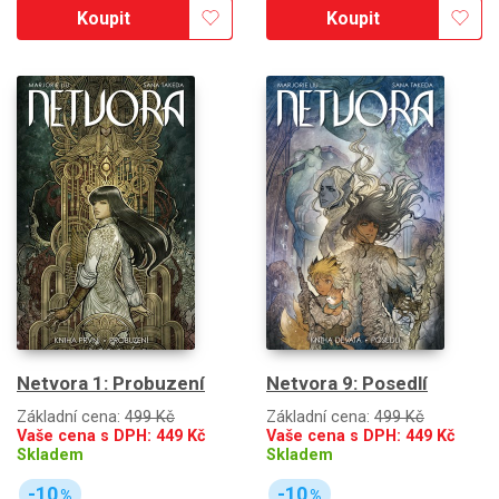
Koupit
Koupit
Netvora 1: Probuzení
Netvora 9: Posedlí
Základní cena:
499 Kč
Základní cena:
499 Kč
Vaše cena s DPH:
449
Kč
Vaše cena s DPH:
449
Kč
Skladem
Skladem
-10
-10
%
%