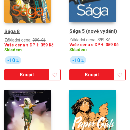
Sága 5 (nové vydání)
Sága 8
Základní cena:
399 Kč
Základní cena:
399 Kč
Vaše cena s DPH:
359
Kč
Vaše cena s DPH:
359
Kč
Skladem
Skladem
-10
-10
%
%
Koupit
Koupit