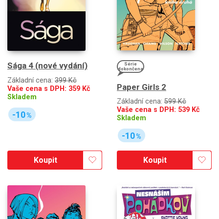
Sága 4 (nové vydání)
Série
dokončena
Základní cena:
399 Kč
Paper Girls 2
Vaše cena s DPH:
359
Kč
Skladem
Základní cena:
599 Kč
Vaše cena s DPH:
539
Kč
-10
%
Skladem
-10
%
Koupit
Koupit