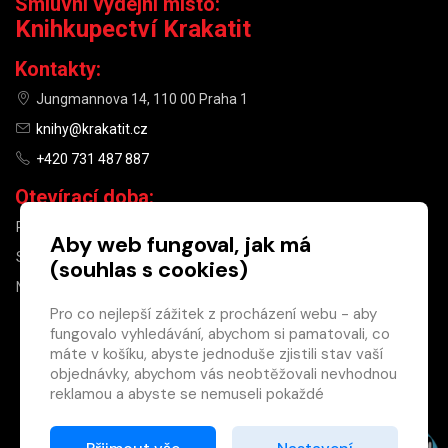
Smluvní výdejní místo:
Knihkupectví Krakatit
Kontakty:
Jungmannova 14, 110 00 Praha 1
knihy@krakatit.cz
+420 731 487 887
Otevírací doba:
PO–PÁ
9:30–18:30
Aby web fungoval, jak má
SO
10:00–13:00
(souhlas s cookies)
NE
ZAVŘENO
Pro co nejlepší zážitek z procházení webu - aby
fungovalo vyhledávání, abychom si pamatovali, co
×
máte v košíku, abyste jednoduše zjistili stav vaší
objednávky, abychom vás neobtěžovali nevhodnou
Máte u nás již
reklamou a abyste se nemuseli pokaždé
registrovaný
přihlašovat.
účet?
Proto od vás potřebujeme souhlas se