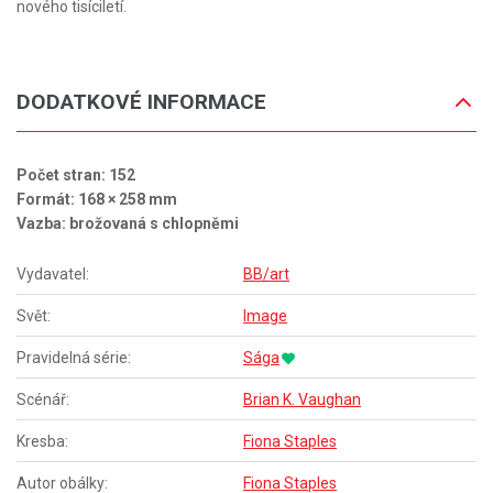
nového tisíciletí.
DODATKOVÉ INFORMACE
Počet stran: 152
Formát: 168 × 258 mm
Vazba: brožovaná s chlopněmi
Vydavatel:
BB/art
Svět:
Image
Pravidelná série:
Sága
Scénář:
Brian K. Vaughan
Kresba:
Fiona Staples
Autor obálky:
Fiona Staples