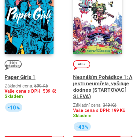
Série
Akce
dokončena
Paper Girls 1
Nesnáším Pohádkov 1: A
jestli neumřela, vyšiluje
Základní cena:
599 Kč
dodnes (STARTOVACÍ
Vaše cena s DPH:
539
Kč
SLEVA)
Skladem
Základní cena:
349 Kč
-10
%
Vaše cena s DPH:
199
Kč
Skladem
-43
%