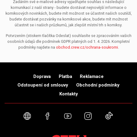
Zadáním své e-mailové adresy vyjadřujete souhlas s následující
komunikací z naší strany - budete dostávat nejnovější informace o
komiksových novinkách, budete mít možnost se účastnit našich soutěží,
budete dostávat pozvánky na komiksové akce, budete mít možnost
účastnit se i našich průzkumů, jak zlepšit místní trh s komiksy.
Potvrzením (stiskem tlačítka Odeslat) souhlasíte se zpracováním vašich
osobních údajů dle podmínek GDPR platných od 1. 4. 2026. Kompletní
podmínky najdete na
obchod.crew.cz/ochrana-soukromi
.
Doprava
Platba
Reklamace
Odstoupení od smlouvy
Obchodní podmínky
Kontakty
Webové stránky
Facebook
YouTube
Instagram
TikTok